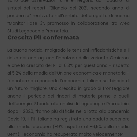
Sono due osservazioni che emergono dal “quadro” di
sintesi del report: “Bilancio del 2021, secondo anno di
pandemia” realizzato nell’ambito del progetto di ricerca
“Monitor Fase 3”, promosso in collaborazione tra Area
Studi Legacoop e Prometeia.
Crescita Pil confermata
La buona notizia, malgrado le tensioni inflazionistiche e il
rialzo dei contagi con l’incalzare della variante Omicron,
e che la crescita del Pil al 6,3% per quest’anno – rispetto
al 5,2% della media dell’Unione economica e monetaria –
è confermata ponendo l’economia italiana sul binario di
un futuro migliore. Una crescita in grado di fronteggiare
anche il pericolo dei rincari di materie prime e quelli
dell’energia. Stando alle analisi di Legacoop e Prometeia,
dopo il 2020, “l’anno più difficile nella lotta alla pandemia
Covid 19, il Pil italiano ha registrato una caduta superiore
alla media europea (-9% rispetto al -6,5% della media
Uem), l’economia ha recuperato molto velocemente”.