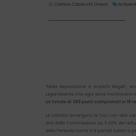
Cristina Calzecchi Onesti
Ambien
“Mala depurazione e scarichi illegali”, e
Legambiente che ogni anno monitorano mari
un totale di
389 punti campionati in 18 regi
Le criticità rimangono le foci con alte ca
dati della Commissione Ue, il 40% dei refl
della Penisola come si è portati subito a p