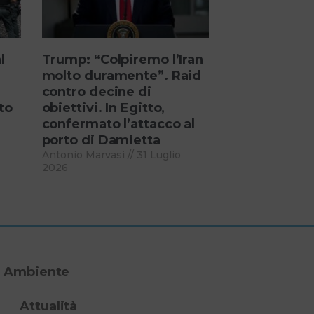
l
Trump: “Colpiremo l’Iran
molto duramente”. Raid
contro decine di
to
obiettivi. In Egitto,
confermato l’attacco al
porto di Damietta
Antonio Marvasi
31 Luglio
2026
Ambiente
Attualità