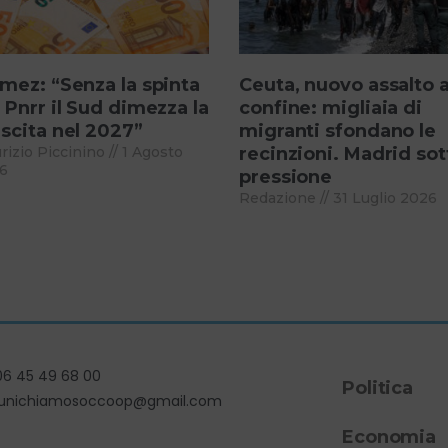
mez: “Senza la spinta
Ceuta, nuovo assalto a
 Pnrr il Sud dimezza la
confine: migliaia di
scita nel 2027”
migranti sfondano le
rizio Piccinino
1 Agosto
recinzioni. Madrid sot
6
pressione
Redazione
31 Luglio 2026
06 45 49 68 00
Politica
unichiamosoccoop@gmail.com
Economia