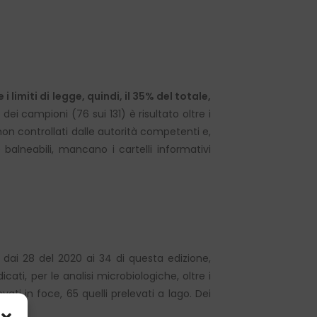
e i limiti di legge, quindi, il 35% del totale,
% dei campioni (76 sui 131) è risultato oltre i
 non controllati dalle autorità competenti e,
 balneabili, mancano i cartelli informativi
ai 28 del 2020 ai 34 di questa edizione,
cati, per le analisi microbiologiche, oltre i
vati in foce, 65 quelli prelevati a lago. Dei