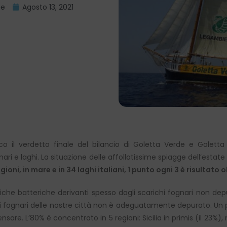
te
Agosto 13, 2021
cco il verdetto finale del bilancio di Goletta Verde e Golett
 e laghi. La situazione delle affollatissime spiagge dell’esta
oni, in mare e in 34 laghi italiani, 1 punto ogni 3 è risultato olt
riche batteriche derivanti spesso dagli scarichi fognari non dep
ui fognari delle nostre città non è adeguatamente depurato. Un p
ensare. L’80% è concentrato in 5 regioni: Sicilia in primis (il 23%