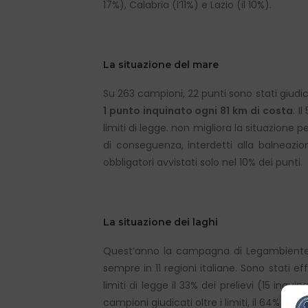
17%), Calabria (l’11%) e Lazio (il 10%).
La situazione del mare
Su 263 campioni, 22 punti sono stati giud
1 punto inquinato ogni 81 km di costa
. I
limiti di legge. non migliora la situazione 
di conseguenza, interdetti alla balneazion
obbligatori avvistati solo nel 10% dei punti.
La situazione dei laghi
Quest’anno la campagna di Legambiente h
sempre in 11 regioni italiane. Sono stati ef
limiti di legge il 33% dei prelievi (15 inqu
campioni giudicati oltre i limiti, il 64% è st