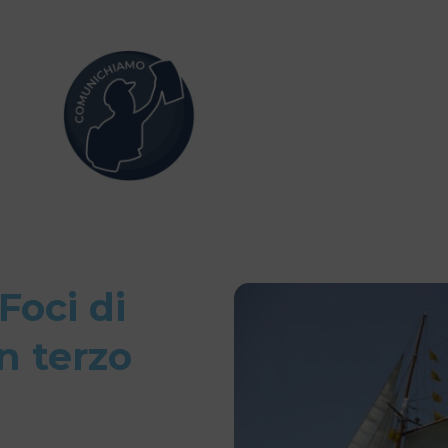
Foci di
n terzo