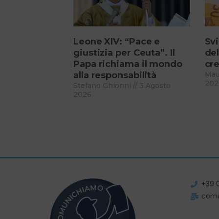
Leone XIV: “Pace e
Svi
giustizia per Ceuta”. Il
del
Papa richiama il mondo
cre
alla responsabilità
Mau
202
Stefano Ghionni
3 Agosto
2026
+39 
com