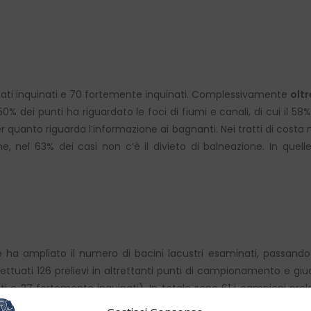
icati inquinati e 70 fortemente inquinati. Complessivamente
oltr
l 50% dei punti ha riguardato le foci di fiumi e canali, di cui il 58
per quanto riguarda l’informazione ai bagnanti. Nei tratti di costa
e, nel 63% dei casi non c’è il divieto di balneazione. In quelle
a ampliato il numero di bacini lacustri esaminati, passando d
fettuati 126 prelievi in altrettanti punti di campionamento e giudi
inati e 27 fortemente inquinati). In totale sono 61 i campioni prele
ato prelevato in foce di canali, fiumi o torrenti.