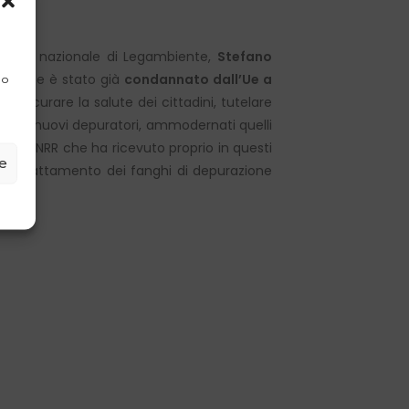
dente nazionale di Legambiente,
Stefano
ro Paese è stato già
condannato dall’Ue a
 o
assicurare la salute dei cittadini, tutelare
zzati nuovi depuratori, ammodernati quelli
ee del PNRR che ha ricevuto proprio in questi
ze
r il trattamento dei fanghi di depurazione