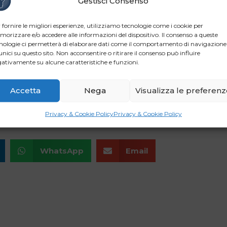
Gestisci Consenso
ra emergenza
 fornire le migliori esperienze, utilizziamo tecnologie come i cookie per
ando l’annoso tema della
mala depurazione
– denuncia il presi
orizzare e/o accedere alle informazioni del dispositivo. Il consenso a queste
 Penisola, prevista da una legge del 1976, per la quale il nost
nologie ci permetterà di elaborare dati come il comportamento di navigazione
unici su questo sito. Non acconsentire o ritirare il consenso può influire
 di multe
. Il trattamento delle acque reflue è fondamentale per 
ativamente su alcune caratteristiche e funzioni.
he lanciamo un nuovo appello al Governo affinché vengano reali
ondi ci sono, l’Italia destini una parte delle prime risorse europ
Accetta
Nega
Visualizza le preferen
zante della storia del Paese, realizzando anche gli impianti pe
zzo delle acque depurate in agricoltura e nell’industria».
Privacy & Cookie Policy
Privacy & Cookie Policy
WhatsApp
Email