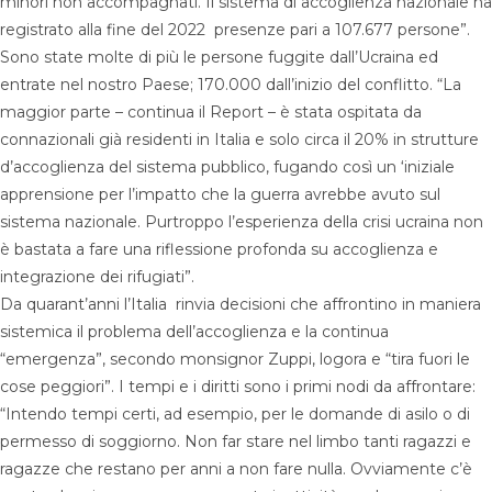
minori non accompagnati. Il sistema di accoglienza nazionale ha
registrato alla fine del 2022 presenze pari a 107.677 persone”.
Sono state molte di più le persone fuggite dall’Ucraina ed
entrate nel nostro Paese; 170.000 dall’inizio del conflitto. “La
maggior parte – continua il Report – è stata ospitata da
connazionali già residenti in Italia e solo circa il 20% in strutture
d’accoglienza del sistema pubblico, fugando così un ‘iniziale
apprensione per l’impatto che la guerra avrebbe avuto sul
sistema nazionale. Purtroppo l’esperienza della crisi ucraina non
è bastata a fare una riflessione profonda su accoglienza e
integrazione dei rifugiati”.
Da quarant’anni l’Italia rinvia decisioni che affrontino in maniera
sistemica il problema dell’accoglienza e la continua
“emergenza”, secondo monsignor Zuppi, logora e “tira fuori le
cose peggiori”. I tempi e i diritti sono i primi nodi da affrontare:
“Intendo tempi certi, ad esempio, per le domande di asilo o di
permesso di soggiorno. Non far stare nel limbo tanti ragazzi e
ragazze che restano per anni a non fare nulla. Ovviamente c’è