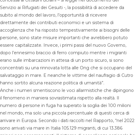
concessa ai cittadini ucraini – si legge nel documento del
Servizio ai Rifugiati dei Gesuiti -, la possibilità di accedere da
subito al mondo del lavoro, l’opportunità di ricevere
direttamente dei contributi economici e un sistema di
accoglienza che ha risposto tempestivamente ai bisogni delle
persone, sono state misure importanti che avrebbero potuto
essere capitalizzate. Invece, i primi passi del nuovo Governo,
dopo l’ennesimo braccio di ferro compiuto mentre i migranti
erano sulle imbarcazioni in attesa di un porto sicuro, si sono
concentrati su una rinnovata lotta alle Ong che si occupano del
salvataggio in mare. E neanche le vittime del naufragio di Cutro
hanno sortito alcuna reazione politica di umanità”.
Anche i numeri smentiscono le voci allarmistiche che dipingono
il fenomeno in maniera sovrastimata rispetto alla realtà. Il
numero di persone in fuga ha superato la soglia dei 100 milioni
nel mondo, ma solo una piccola percentuale di questi cerca di
arrivare in Europa. Secondo i dati raccolti nel Rapporto, “nel 2022
sono arrivati ​​via mare in Italia 105.129 migranti, di cui 13.386