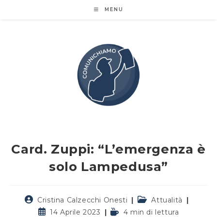
Salta
MENU
al
contenuto
Card. Zuppi: “L’emergenza è
solo Lampedusa”
Autore
Categoria
Cristina Calzecchi Onesti
Attualità
dell'articolo:
dell'articolo:
Articolo
Tempo
14 Aprile 2023
4 min di lettura