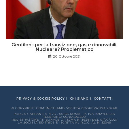
Gentiloni: per la transizione, gas e rinnovabili.
Nucleare? Problematico
20 Ottobre 2021
PRIVACY & COOKIE POLICY
CHI SIAMO
CONTATTI
© COPYRIGHT COMUNICHIAMO SOCIETÀ COOPERATIVA 2024®
PIAZZA CAPRANICA N.78 • 00186 ROMA • P. IVA 15927661007
TELEFONO: 06.454.96.800
REGISTRAZIONE TRIBUNALE DI ROMA N. 36281 DEL 01/07/2021
LA SOCIETÀ EDITRICE È ISCRITTA AL R.O.C. AL N. 33049