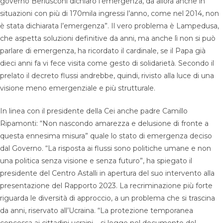
governo Berlusconi dichiarò l’emergenza, da allora anche in
situazioni con più di 170mila ingressi l’anno, come nel 2014, non
è stata dichiarata l’emergenza”. Il vero problema è Lampedusa,
che aspetta soluzioni definitive da anni, ma anche lì non si può
parlare di emergenza, ha ricordato il cardinale, se il Papa già
dieci anni fa vi fece visita come gesto di solidarietà. Secondo il
prelato il decreto flussi andrebbe, quindi, rivisto alla luce di una
visione meno emergenziale e più strutturale.
In linea con il presidente della Cei anche padre Camillo
Ripamonti: “Non nascondo amarezza e delusione di fronte a
questa ennesima misura” quale lo stato di emergenza deciso
dal Governo. “La risposta ai flussi sono politiche umane e non
una politica senza visione e senza futuro”, ha spiegato il
presidente del Centro Astalli in apertura del suo intervento alla
presentazione del Rapporto 2023. La recriminazione più forte
riguarda le diversità di approccio, a un problema che si trascina
da anni, riservato all’Ucraina. “La protezione temporanea