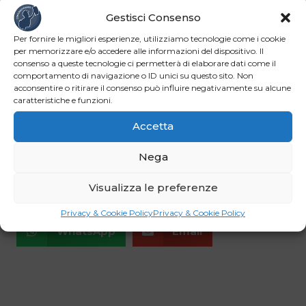
sovrastata dal potere finanziario, per cui tutto è ormai in
Gestisci Consenso
vendita, come ha ben spiegato il Professor Michael
Per fornire le migliori esperienze, utilizziamo tecnologie come i cookie
Sanders dell’Università di Harvard. Non credo che un
per memorizzare e/o accedere alle informazioni del dispositivo. Il
consenso a queste tecnologie ci permetterà di elaborare dati come il
sistema socio-politico come quello attuale possa
comportamento di navigazione o ID unici su questo sito. Non
reggere a lungo nel tempo senza una etica condivisa
acconsentire o ritirare il consenso può influire negativamente su alcune
che rappresenti l’amalgama della società stessa. Come
caratteristiche e funzioni.
diceva Paolo VI, i Millennials non hanno bisogno di maestri
Accetta
ma di esempi.
Nega
Visualizza le preferenze
Facebook
LinkedIn
Privacy & Cookie Policy
Privacy & Cookie Policy
WhatsApp
Email