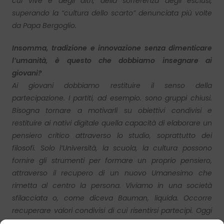
cui vive e degli altri, della sofferenza degli esclusi,
superando la “cultura dello scarto” denunciata più volte
da Papa Bergoglio.
Insomma, tradizione e innovazione senza dimenticare
l’umanità, è questo che dobbiamo insegnare ai
giovani?
Ai giovani dobbiamo restituire il senso della
partecipazione. I partiti, ad esempio. sono gruppi chiusi.
Bisogna tornare a motivarli su obiettivi condivisi e
restituire ai nativi digitale quella capacità di elaborare un
pensiero critico attraverso lo studio, soprattutto dei
filosofi. Solo l’Università, la scuola, la cultura possono
fornire gli strumenti per formare un proprio pensiero,
attraverso il recupero di un nuovo Umanesimo che
rimetta al centro la persona. Viviamo in una società
sfilacciata o, come diceva Bauman, liquida. Occorre
recuperare valori condivisi di cui risentirsi partecipi. Oggi
non è più la politica a decidere della res pubblica, è stata