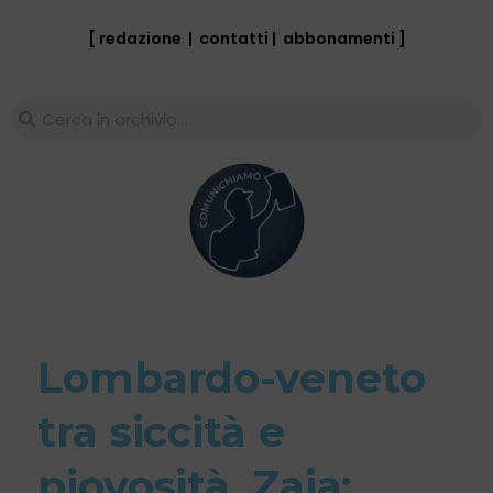
[ redazione
|
contatti
|
abbonamenti
]
Lombardo-veneto
tra siccità e
piovosità. Zaia: