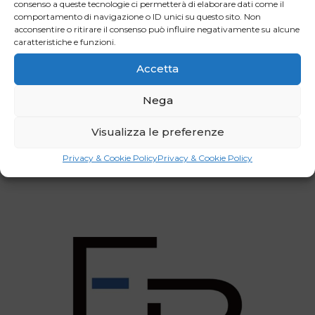
consenso a queste tecnologie ci permetterà di elaborare dati come il
e sostenibile”.
comportamento di navigazione o ID unici su questo sito. Non
acconsentire o ritirare il consenso può influire negativamente su alcune
caratteristiche e funzioni.
Accetta
Facebook
LinkedIn
Nega
WhatsApp
Email
Visualizza le preferenze
Privacy & Cookie Policy
Privacy & Cookie Policy