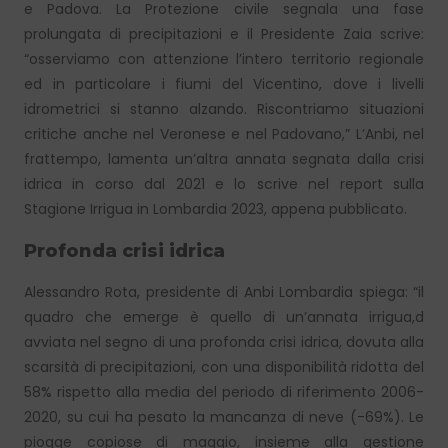
e Padova. La Protezione civile segnala una fase
prolungata di precipitazioni e il Presidente Zaia scrive:
“osserviamo con attenzione l’intero territorio regionale
ed in particolare i fiumi del Vicentino, dove i livelli
idrometrici si stanno alzando. Riscontriamo situazioni
critiche anche nel Veronese e nel Padovano,” L’Anbi, nel
frattempo, lamenta un’altra annata segnata dalla crisi
idrica in corso dal 2021 e lo scrive nel report sulla
Stagione Irrigua in Lombardia 2023, appena pubblicato.
Profonda crisi idrica
Alessandro Rota, presidente di Anbi Lombardia spiega: “il
quadro che emerge è quello di un’annata irrigua,d
avviata nel segno di una profonda crisi idrica, dovuta alla
scarsità di precipitazioni, con una disponibilità ridotta del
58% rispetto alla media del periodo di riferimento 2006-
2020, su cui ha pesato la mancanza di neve (-69%). Le
piogge copiose di maggio, insieme alla gestione