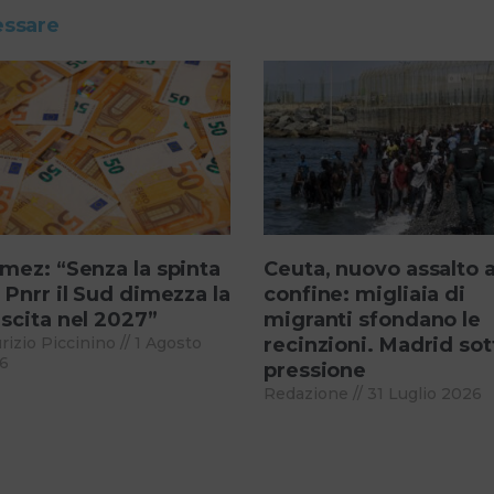
essare
mez: “Senza la spinta
Ceuta, nuovo assalto a
 Pnrr il Sud dimezza la
confine: migliaia di
scita nel 2027”
migranti sfondano le
rizio Piccinino
1 Agosto
recinzioni. Madrid sot
6
pressione
Redazione
31 Luglio 2026