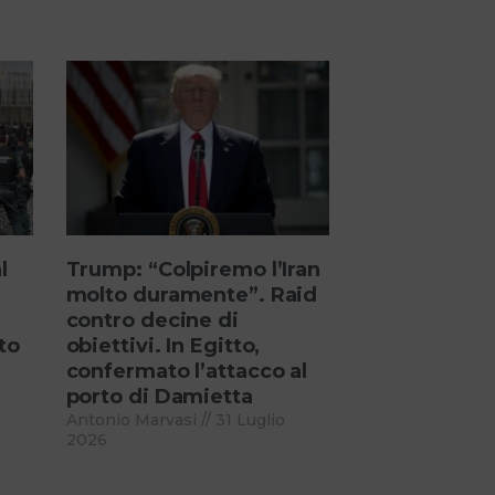
l
Trump: “Colpiremo l’Iran
molto duramente”. Raid
contro decine di
to
obiettivi. In Egitto,
confermato l’attacco al
porto di Damietta
Antonio Marvasi
31 Luglio
2026