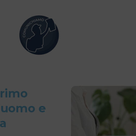
primo
 uomo e
a