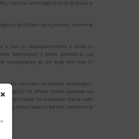
sti, con una emorragia di posti di lavoro e
igenza artificiale che si possono trovare le
azione e non un depauperamento è sceso in
ale “Mangrovia”, il primo giornale la cui
 le competenze gli uni degli altri, non in
per questo ha scelto un partner tecnologico,
iana. Asc27 ha, difatti, fornito garanzie sul
. In particolare, ha assicurato che la suite
rticolo a firma Federico Bomba, redattore di
 o