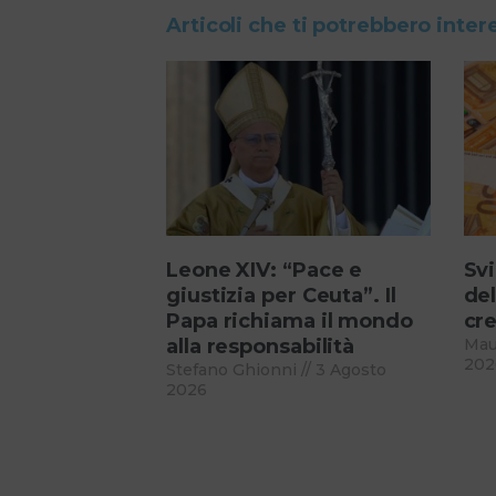
Articoli che ti potrebbero inter
Leone XIV: “Pace e
Svi
giustizia per Ceuta”. Il
del
Papa richiama il mondo
cre
alla responsabilità
Mau
202
Stefano Ghionni
3 Agosto
2026