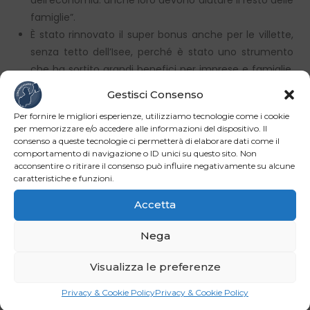
famiglie”.
È stato rinnovato il super bonus anche per le villette,
senza tetto dell’Isee, perché è stato uno strumento
che ha sortito grandi benefici per imprese e famiglie.
Le perplessità ci sono state per le distorsioni nell’uso,
Gestisci Consenso
dall’aumento delle materie prime alle frodi.
Per fornire le migliori esperienze, utilizziamo tecnologie come i cookie
Per quanto riguarda ulteriori rottamazioni delle
per memorizzare e/o accedere alle informazioni del dispositivo. Il
cartelle esattoriali, “è stato fatto all’inizio un
consenso a queste tecnologie ci permetterà di elaborare dati come il
comportamento di navigazione o ID unici su questo sito. Non
provvedimento che rottamava le cartelle di piccolo
acconsentire o ritirare il consenso può influire negativamente su alcune
importo che era, sostanzialmente, un mini condono.
caratteristiche e funzioni.
Lì, almeno per quanto mi riguarda, si ferma ogni
Accetta
azione di condono”.
Riguardo al futuro, “sono solo un nonno al servizio
Nega
delle istituzioni, non ho particolari aspirazioni”.
In politica estera, l’Italia ha fatto il possibile per
Visualizza le preferenze
l’Afghanistan e non si hanno notizie certe sugli
Privacy & Cookie Policy
Privacy & Cookie Policy
addensamenti di truppe russe ai confini dell’Ucraina.