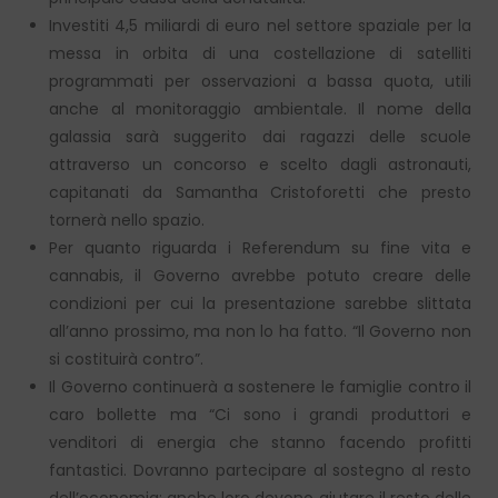
Investiti 4,5 miliardi di euro nel settore spaziale per la
messa in orbita di una costellazione di satelliti
programmati per osservazioni a bassa quota, utili
anche al monitoraggio ambientale. Il nome della
galassia sarà suggerito dai ragazzi delle scuole
attraverso un concorso e scelto dagli astronauti,
capitanati da Samantha Cristoforetti che presto
tornerà nello spazio.
Per quanto riguarda i Referendum su fine vita e
cannabis, il Governo avrebbe potuto creare delle
condizioni per cui la presentazione sarebbe slittata
all’anno prossimo, ma non lo ha fatto. “Il Governo non
si costituirà contro”.
Il Governo continuerà a sostenere le famiglie contro il
caro bollette ma “Ci sono i grandi produttori e
venditori di energia che stanno facendo profitti
fantastici. Dovranno partecipare al sostegno al resto
dell’economia: anche loro devono aiutare il resto delle