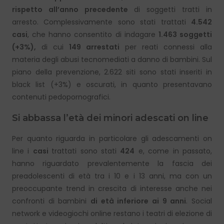
rispetto all’anno precedente
di soggetti tratti in
arresto. Complessivamente sono stati trattati
4.542
casi
, che hanno consentito di indagare
1.463 soggetti
(+3%)
,
di cui
149 arrestati
per reati connessi alla
materia degli abusi tecnomediati a danno di bambini. Sul
piano della prevenzione, 2.622 siti sono stati inseriti in
black list (+3%) e oscurati, in quanto presentavano
contenuti pedopornografici.
Si abbassa l’età dei minori adescati on line
Per quanto riguarda in particolare gli adescamenti on
line i
casi
trattati sono stati
424
e, come in passato,
hanno riguardato prevalentemente la fascia dei
preadolescenti di età tra i 10 e i 13 anni, ma con un
preoccupante trend in crescita di interesse anche nei
confronti di bambini
di età inferiore ai 9 anni
. Social
network e videogiochi online restano i teatri di elezione di