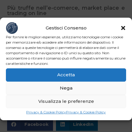
Più truffe nell’e-comerce, market place e
trading on line
Aumentate anche le truffe online con 3.541 persone
Gestisci Consenso
deferite all’Autorità Giudiziaria, in particolare nel settore
Per fornire le migliori esperienze, utilizziamo tecnologie come i cookie
dell’e-commerce e
market place
.
I casi trattati sono
per memorizzare e/o accedere alle informazioni del dispositivo. Il
cresciuti del +3%, le persone indagate del +4% e le
consenso a queste tecnologie ci permetterà di elaborare dati come il
comportamento di navigazione o ID unici su questo sito. Non
somme sottratte del +58%.
Importante anche
acconsentire o ritirare il consenso può influire negativamente su alcune
l’incremento degli illeciti legati al fenomeno del
trading
caratteristiche e funzioni.
online
(
3.020
i casi trattati, 130 le persone
)
,
con
Accetta
l’aumento del numero di portali che propongono
programmi speculativi, apparentemente redditizi, e
Nega
l’utilizzo di tecniche molto sofisticate per contattare le
vittime.
Visualizza le preferenze
Privacy & Cookie Policy
Privacy & Cookie Policy
Facebook
LinkedIn