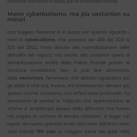
contatto tra minori e adulti per le interazioni nocive.
Meno cyberbullismo, ma più sextortion su
minori
Una leggera flessione si è avuta per quanto riguarda i
reati di
cybebullismo
, che passano dai 458 del 2021 ai
323 del 2022, forse dovuta alla normalizzazione delle
abitudini dei ragazzi, ma anche alla costante opera di
sensibilizzazione svolta dalla Polizia Postale presso le
strutture scolastiche, Non si può dire altrettanto
della
sextortion
, fenomeno che all’inizio riguardava più
gli adulti e che ora, invece, sta interessando sempre più
spesso vittime minorenni, con effetti lesivi potenziati. “La
sensazione di sentirsi in trappola che sperimentano le
vittime è amplificata spesso dalla difficoltà che hanno
nel pagare le somme di denaro richieste”, si legge nel
report dei nuclei operativi scelti. Nel corso dell’anno sono
stati trattati
130 casi,
la maggior parte dei quali nella