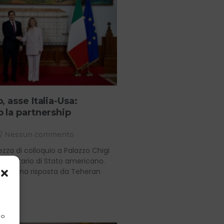
 asse Italia-Usa:
 la partnership
Nessun commento
zza di colloquio a Palazzo Chigi
l Segretario di Stato americano.
nde una risposta da Teheran
 o