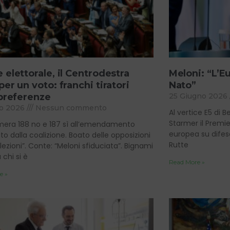
 elettorale, il Centrodestra
Meloni: “L’Eu
er un voto: franchi tiratori
Nato”
 preferenze
25 Giugno 2026
io 2026
Nessun commento
Al vertice E5 di 
Starmer il Premie
mera 188 no e 187 sì all’emendamento
europea su difesa
o dalla coalizione. Boato delle opposizioni
Rutte
Elezioni”. Conte: “Meloni sfiduciata”. Bignami
chi si è
Read More »
e »