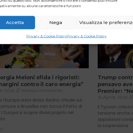
unici su questo sito. Non acconsentire o ritirare il consenso può influire
ativamente su alcune caratteristiche e funzioni.
Accetta
Nega
Visualizza le preferen
Privacy & Cookie Policy
Privacy & Cookie Policy
orgia Meloni sfida i rigoristi:
Trump contr
margini contro il caro energia”
pensavo aves
le 2026
Nessun commento
Premier: “N
15 Aprile 2026
a l’Europa resta divisa: Berlino chiude sul
comune e Bruxelles non tocca il Patto di
Il Tycoon critica 
à L’Europa si scopre divisa proprio nel
tensione anche su
to
opposizioni cond
la sospensione
e »