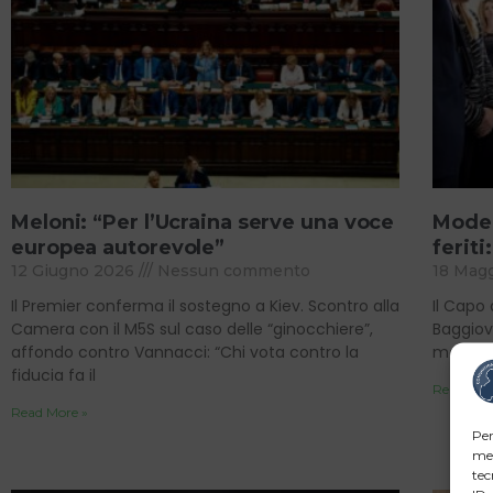
Meloni: “Per l’Ucraina serve una voce
Moden
europea autorevole”
feriti
12 Giugno 2026
Nessun commento
18 Mag
Il Premier conferma il sostegno a Kiev. Scontro alla
Il Capo 
Camera con il M5S sul caso delle “ginocchiere”,
Baggiov
affondo contro Vannacci: “Chi vota contro la
mentre 
fiducia fa il
Read Mor
Read More »
Per
mem
tec