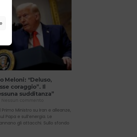
ze
o Meloni: “Deluso,
se coraggio”. Il
essuna sudditanza”
Nessun commento
il Primo Ministro su Iran e alleanze,
l Papa e sull’energia. Le
annano gli attacchi. Sullo sfondo