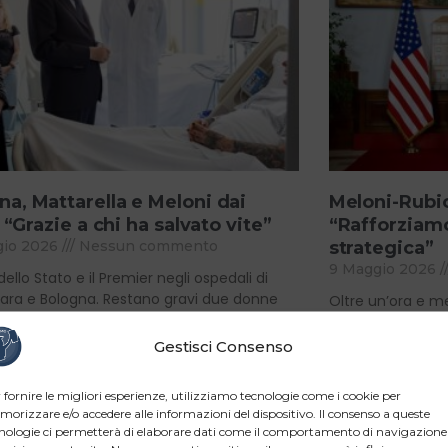
a, Mattarella e Meloni dai
Meloni-Rubio,
: “Grazie a chi ha salvato vite”
“Rafforziamo
gio 2026
Nessun commento
strategica”
9 Maggio 2026
dello Stato e il Premier negli ospedali di
ara e Bologna. Restano gravi due donne
Oltre un’ora e me
le indagini escludono al momento la pista
tra il Premier e i
Washington atte
Gestisci Consenso
e »
dopo
 fornire le migliori esperienze, utilizziamo tecnologie come i cookie per
Read More »
orizzare e/o accedere alle informazioni del dispositivo. Il consenso a queste
nologie ci permetterà di elaborare dati come il comportamento di navigazione