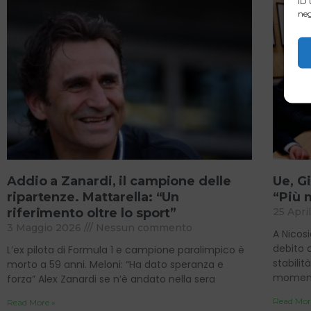
ID 
neg
Addio a Zanardi, il campione delle
Ue, Gi
ripartenze. Mattarella: “Un
“Più 
riferimento oltre lo sport”
25 Apri
3 Maggio 2026
Nessun commento
A Nicosi
debito 
L’ex pilota di Formula 1 e campione paralimpico è
stabilit
morto a 59 anni. Meloni: “Ha dato speranza e
momen
forza” Alex Zanardi se n’è andato nella sera
Read Mor
Read More »