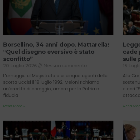
Borsellino, 34 anni dopo. Mattarella:
Legge
“Quel disegno eversivo è stato
cade p
sconfitto”
sulle
20 Luglio 2026
Nessun commento
15 Lugl
L’omaggio al Magistrato e ai cinque agenti della
Alla Ca
scorta uccisi il 19 luglio 1992. Meloni richiama
sostenut
un’eredità di coraggio, amore per la Patria e
e cori “
fiducia
attacca 
Read More »
Read Mor