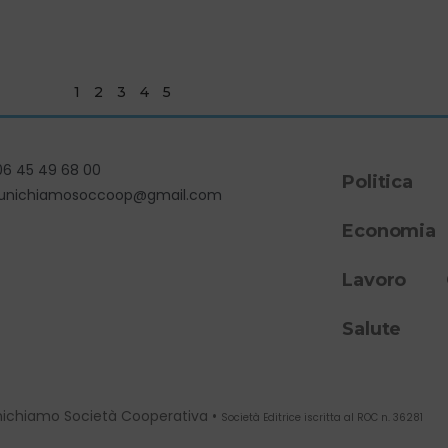
1
2
3
4
5
06 45 49 68 00
Politica
unichiamosoccoop@gmail.com
Economia
Lavoro
Salute
ichiamo Società Cooperativa •
Società Editrice iscritta al ROC n. 36281