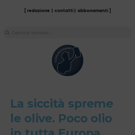
[ redazione
|
contatti
|
abbonamenti
]
La siccità spreme
le olive. Poco olio
in tutta Europa