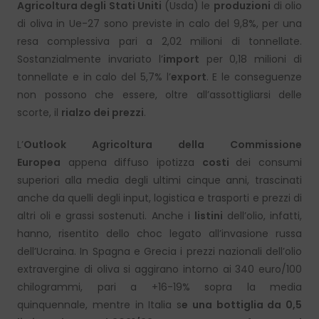
Agricoltura degli Stati Uniti
(Usda) le
produzioni
di olio
di oliva in Ue-27 sono previste in calo del 9,8%, per una
resa complessiva pari a 2,02 milioni di tonnellate.
Sostanzialmente invariato l’
import
per 0,18 milioni di
tonnellate e in calo del 5,7% l’
export
. E le conseguenze
non possono che essere, oltre all’assottigliarsi delle
scorte, il
rialzo dei prezzi
.
L’
Outlook Agricoltura
della Commissione
Europea
appena diffuso ipotizza
costi
dei consumi
superiori alla media degli ultimi cinque anni, trascinati
anche da quelli degli input, logistica e trasporti e prezzi di
altri oli e grassi sostenuti. Anche i
listini
dell’olio, infatti,
hanno, risentito dello choc legato all’invasione russa
dell’Ucraina. In Spagna e Grecia i prezzi nazionali dell’olio
extravergine di oliva si aggirano intorno ai 340 euro/100
chilogrammi, pari a +16-19% sopra la media
quinquennale, mentre in Italia s
e una bottiglia da 0,5