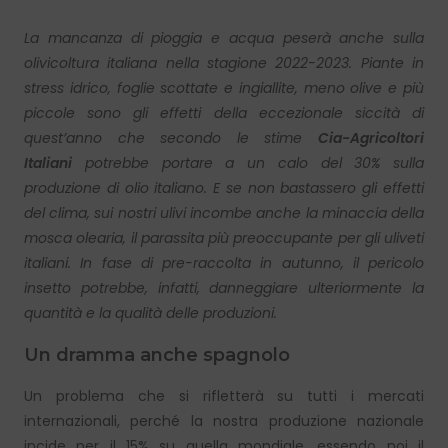
La mancanza di pioggia e acqua peserà anche sulla
olivicoltura italiana nella stagione 2022-2023. Piante in
stress idrico, foglie scottate e ingiallite, meno olive e più
piccole sono gli effetti della eccezionale siccità di
quest’anno che secondo le stime
Cia-Agricoltori
Italiani
potrebbe portare a un calo del 30% sulla
produzione di olio italiano. E se non bastassero gli effetti
del clima, sui nostri ulivi incombe anche la minaccia della
mosca olearia, il parassita più preoccupante per gli uliveti
italiani. In fase di pre-raccolta in autunno, il pericolo
insetto potrebbe, infatti, danneggiare ulteriormente la
quantità e la qualità delle produzioni.
Un dramma anche spagnolo
Un problema che si rifletterà su tutti i mercati
internazionali, perché la nostra produzione nazionale
incide per il 15% su quella mondiale, essendo noi il