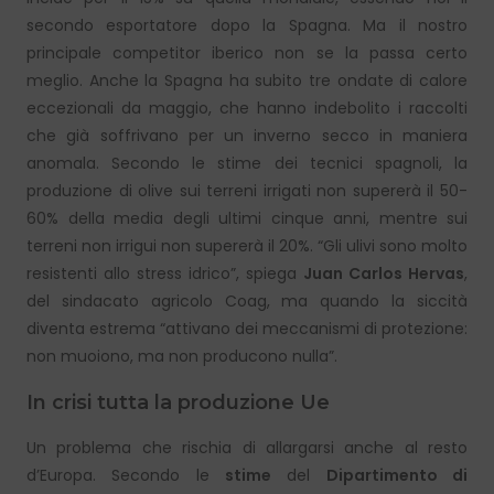
secondo esportatore dopo la Spagna. Ma il nostro
principale competitor iberico non se la passa certo
meglio. Anche la Spagna ha subito tre ondate di calore
eccezionali da maggio, che hanno indebolito i raccolti
che già soffrivano per un inverno secco in maniera
anomala. Secondo le stime dei tecnici spagnoli, la
produzione di olive sui terreni irrigati non supererà il 50-
60% della media degli ultimi cinque anni, mentre sui
terreni non irrigui non supererà il 20%. “Gli ulivi sono molto
resistenti allo stress idrico”, spiega
Juan Carlos Hervas
,
del sindacato agricolo Coag, ma quando la siccità
diventa estrema “attivano dei meccanismi di protezione:
non muoiono, ma non producono nulla”.
In crisi tutta la produzione Ue
Un problema che rischia di allargarsi anche al resto
d’Europa. Secondo le
stime
del
Dipartimento di