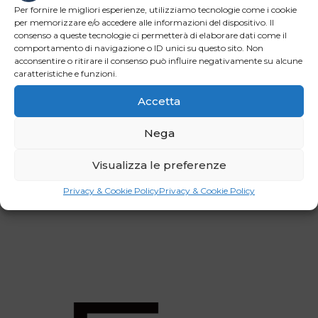
ora dovrà solo essere firmato dal Consiglio e dal
Per fornire le migliori esperienze, utilizziamo tecnologie come i cookie
per memorizzare e/o accedere alle informazioni del dispositivo. Il
Parlamento europeo. Un atto importante soprattutto in
consenso a queste tecnologie ci permetterà di elaborare dati come il
previsione dell’imponente sviluppo della mobilità
comportamento di navigazione o ID unici su questo sito. Non
elettrica per la quale si prevede che la domanda di
acconsentire o ritirare il consenso può influire negativamente su alcune
caratteristiche e funzioni.
batterie aumenterà di oltre dieci volte da qui al 2030.
Accetta
Nega
Facebook
LinkedIn
Visualizza le preferenze
WhatsApp
Email
Privacy & Cookie Policy
Privacy & Cookie Policy