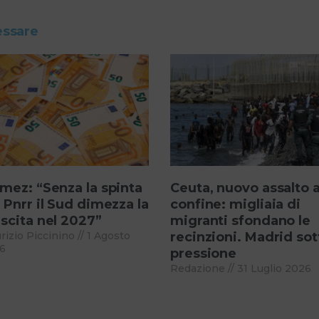
essare
mez: “Senza la spinta
Ceuta, nuovo assalto a
 Pnrr il Sud dimezza la
confine: migliaia di
scita nel 2027”
migranti sfondano le
rizio Piccinino
1 Agosto
recinzioni. Madrid sot
6
pressione
Redazione
31 Luglio 2026