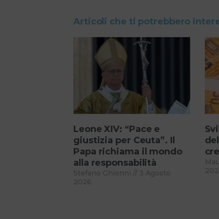
Articoli che ti potrebbero inter
Leone XIV: “Pace e
Svi
giustizia per Ceuta”. Il
del
Papa richiama il mondo
cre
alla responsabilità
Mau
202
Stefano Ghionni
3 Agosto
2026