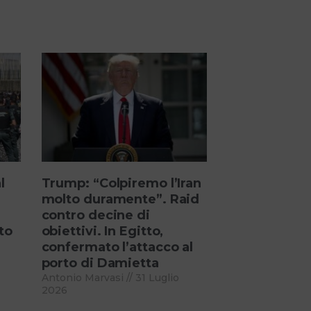
l
Trump: “Colpiremo l’Iran
molto duramente”. Raid
contro decine di
to
obiettivi. In Egitto,
confermato l’attacco al
porto di Damietta
Antonio Marvasi
31 Luglio
2026