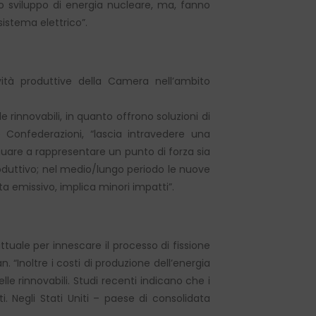
lo sviluppo di energia nucleare, ma, fanno
sistema elettrico”.
ità produttive della Camera nell’ambito
e rinnovabili, in quanto offrono soluzioni di
 Confederazioni, “lascia intravedere una
nuare a rappresentare un punto di forza sia
roduttivo; nel medio/lungo periodo le nuove
a emissivo, implica minori impatti”.
ttuale per innescare il processo di fissione
 “Inoltre i costi di produzione dell’energia
e rinnovabili. Studi recenti indicano che i
. Negli Stati Uniti – paese di consolidata