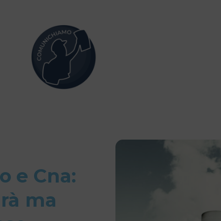
o e Cna:
arà ma