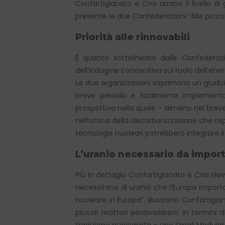
Confartigianato e Cna alzano il livello d
presente le due Confederazioni “Alle piccol
Priorità alle rinnovabili
È quanto sottolineato dalle Confederaz
dell’indagine conoscitiva sul ruolo dell’ene
Le due organizzazioni esprimono un giudizio 
breve periodo e facilmente implementabi
prospettiva nella quale – almeno nel breve
nell’ottica della decarbonizzazione che ri
tecnologie nucleari potrebbero integrare i
L’uranio necessario da impor
Più in dettaglo Confartigianato e Cna rilev
necessitano di uranio che l’Europa importa 
nucleare in Europa”, illustrano Confartigi
piccoli reattori perderebbero in termini 
tradizione nuclearista – uno Small Modular 