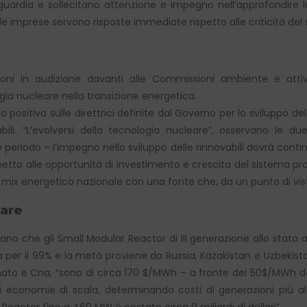
i guardia e sollecitano attenzione e impegno nell’approfondire 
e imprese servono risposte immediate rispetto alle criticità del 
ioni in audizione davanti alle Commissioni ambiente e attiv
rgia nucleare nella transizione energetica.
positivo sulle direttrici definite dal Governo per lo sviluppo dell
li. “L’evolversi della tecnologia nucleare”, osservano le due
 periodo – l’impegno nello sviluppo delle rinnovabili dovrà conti
spetto alle opportunità di investimento e crescita del sistema p
l mix energetico nazionale con una fonte che, da un punto di vist
tare
ano che gli Small Modular Reactor di III generazione allo stato a
per il 99% e la metà proviene da Russia, Kazakistan e Uzbekistan.
anato e Cna, “sono di circa 170 $/MWh – a fronte dei 50$/MWh dell
di economie di scala, determinando costi di generazioni più alti
Reactor fino a 460 MW è costato circa 9 miliardi di dollari”.