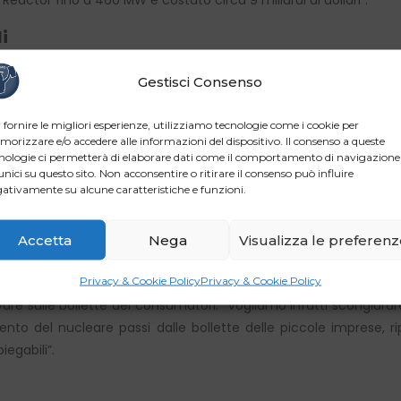
i
energia nucleare. “Attualmente gli impianti termonucleari non 
Gestisci Consenso
ogno di consumo al netto della produzione da fonti rinnovabili 
elettrico nazionale”, fanno presente Confartigianato e Cna, 
 fornire le migliori esperienze, utilizziamo tecnologie come i cookie per
one della non programmabilità delle fonti rinnovabili che com
orizzare e/o accedere alle informazioni del dispositivo. Il consenso a queste
nologie ci permetterà di elaborare dati come il comportamento di navigazione
e nell’aggregazione degli accumuli di piccola taglia le risposte a
unici su questo sito. Non acconsentire o ritirare il consenso può influire
inare che la nuova produzione nucleare sia a disposizione di esig
ativamente su alcune caratteristiche e funzioni.
 center”.
Accetta
Nega
Visualizza le preferen
Privacy & Cookie Policy
Privacy & Cookie Policy
uppo del nucleare deve avere una programmazione strategica pe
are sulle bollette dei consumatori. “Vogliamo infatti scongiura
ziamento del nucleare passi dalle bollette delle piccole imprese
iegabili”.