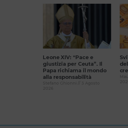
Leone XIV: “Pace e
Svi
giustizia per Ceuta”. Il
del
Papa richiama il mondo
cre
alla responsabilità
Mau
202
Stefano Ghionni
3 Agosto
2026