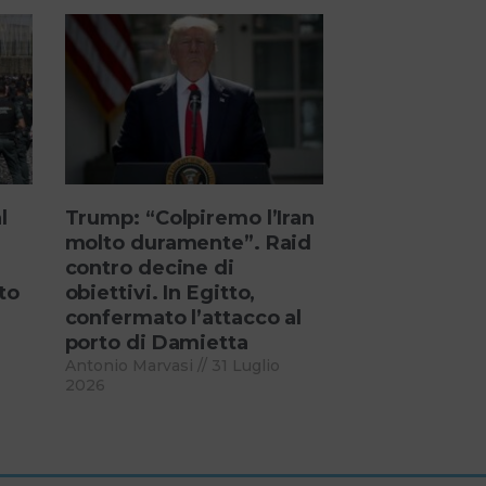
l
Trump: “Colpiremo l’Iran
molto duramente”. Raid
contro decine di
to
obiettivi. In Egitto,
confermato l’attacco al
porto di Damietta
Antonio Marvasi
31 Luglio
2026