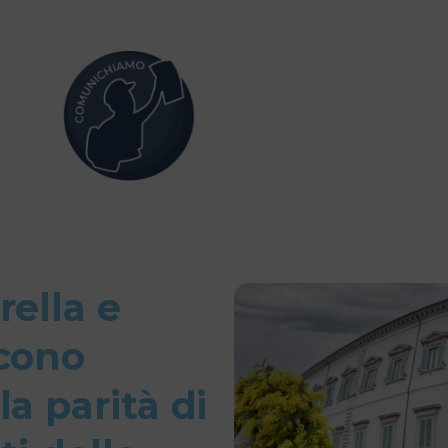
rella e
scono
a parità di