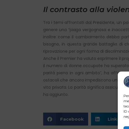
Il contrasto alla viol
Tra i temi affrontati dal Presidente, un po
genere una “piaga vergognosa e inaccettab
inoltre come il cambiamento debba partire
bisogno, in questa grande battaglia di civ
riprovazione per ogni forma di discriminaz
Anche il Premier ha voluto esprimere il pro
il numero di donne occupate ha superato p
parità piena in ogni ambito”, ha affermat
ostacoli che ancora impediscono una realiz
vita privata. La parità significa assicurare
ha aggiunto.
Per
mem
tec
ID 
neg
Facebook
LinkedIn