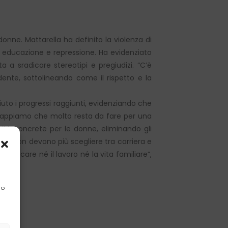
donne. Mattarella ha definito la violenza di
, educazione e repressione. Ha evidenziato
 a sradicare stereotipi e pregiudizi. “C’è
idente, sottolineando come il rispetto e la
.
iuto i progressi raggiunti, evidenziando che
a sappiamo che molto resta da fare per una
nità concrete per le donne, eliminando gli
nne non devono più scegliere tra carriera e
crificare né il lavoro né la vita familiare”,
 o