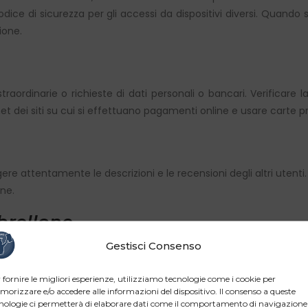
codice di sicurezza per gli accessi da dispositivi diversi. Quando 
ione.
aordinarie o richieste di dati personali o bancari. Verificare la
internet dei siti su cui si effettuano pagamenti online e usare cart
gere attentamente le descrizioni e le recensioni degli altri utent
one.
mbrellone
Gestisci Consenso
liche e, se necessario, accedere a risorse private solo tramite V
 fornire le migliori esperienze, utilizziamo tecnologie come i cookie per
orizzare e/o accedere alle informazioni del dispositivo. Il consenso a queste
nologie ci permetterà di elaborare dati come il comportamento di navigazione