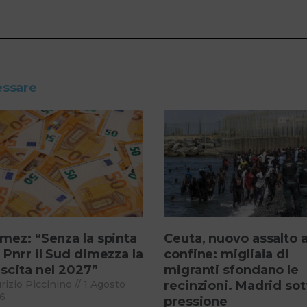
essare
mez: “Senza la spinta
Ceuta, nuovo assalto a
 Pnrr il Sud dimezza la
confine: migliaia di
scita nel 2027”
migranti sfondano le
rizio Piccinino
1 Agosto
recinzioni. Madrid sot
6
pressione