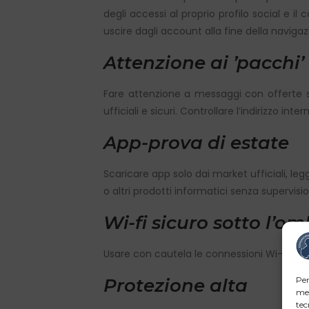
degli accessi al proprio profilo social e il 
uscire dagli account alla fine della navigaz
Attenzione ai ʼpacchiʼ
Fare attenzione a messaggi con offerte str
ufficiali e sicuri. Controllare l’indirizzo 
App-prova di estate
Scaricare app solo dai market ufficiali, leg
o altri prodotti informatici senza supervisi
Wi-fi sicuro sotto l’o
Usare con cautela le connessioni Wi-fi pubb
Per
Protezione alta
mem
tec