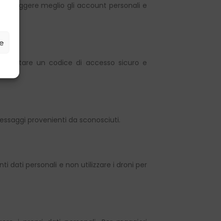
proteggere meglio gli account personali e
ze
. Impostare un codice di accesso sicuro e
ssaggi provenienti da sconosciuti.
i dati personali e non utilizzare i droni per