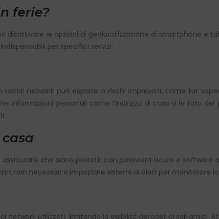
n ferie?
 disattivare le opzioni di geolocalizzazione di smartphone e ta
dispensabili per specifici servizi.
i social network può esporre a rischi imprevisti, come far sape
ine informazioni personali come l’indirizzo di casa o le foto d
i.
 casa
i, assicurarsi che siano protetti con password sicure e software a
mart non necessari e impostare sistemi di alert per monitorare lo
l network utilizzati, limitando la visibilità dei post ai soli amici. 