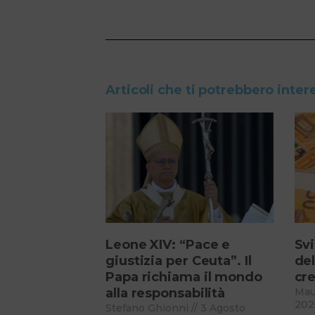
Articoli che ti potrebbero inter
Leone XIV: “Pace e
Svi
giustizia per Ceuta”. Il
del
Papa richiama il mondo
cre
alla responsabilità
Mau
202
Stefano Ghionni
3 Agosto