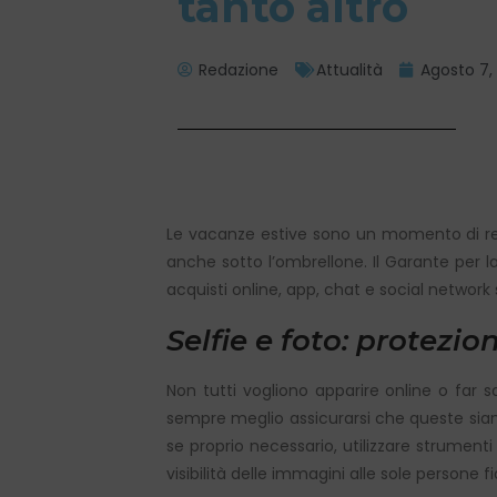
tanto altro
Redazione
Attualità
Agosto 7,
Le vacanze estive sono un momento di rela
anche sotto l’ombrellone. Il Garante per la
acquisti online, app, chat e social network 
Selfie e foto: protezio
Non tutti vogliono apparire online o far 
sempre meglio assicurarsi che queste siano 
se proprio necessario, utilizzare strumenti 
visibilità delle immagini alle sole persone f