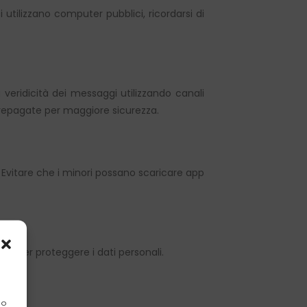
si utilizzano computer pubblici, ricordarsi di
 veridicità dei messaggi utilizzando canali
e prepagate per maggiore sicurezza.
i. Evitare che i minori possano scaricare app
PN per proteggere i dati personali.
 o