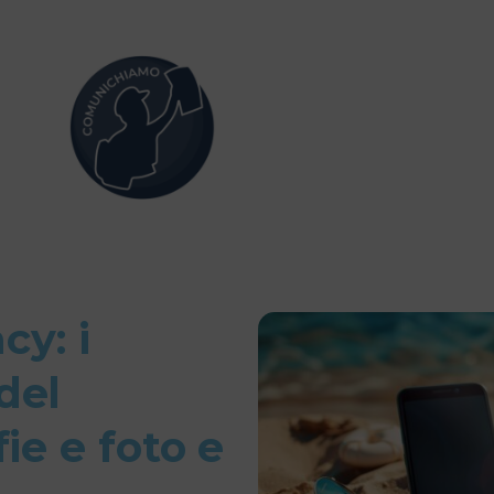
cy: i
del
ie e foto e