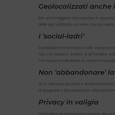
Geolocalizzati anche i
Per una maggiore riservatezza, è opportuno
delle app utilizzate, a meno che non siano in
I ʼsocial-ladriʼ
Condividere informazioni sulle vacanze su
non c’è nessuno. Evitare di diffondere onl
non lasciare indicazioni su veicoli incustodit
Non ʼabbandonareʼ la
Se si utilizzano prodotti e sistemi domotic
di spegnere o disconnettere i dispositivi s
Privacy in valigia
Controllare le impostazioni privacy dei socia