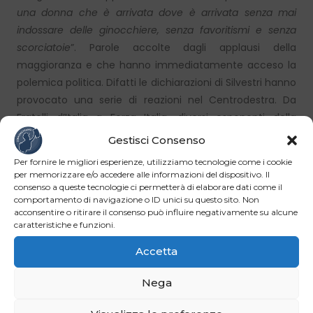
una donna che è arrivata dove è arrivata senza mai
indossare delle ginocchiere, senza favoritismi e senza
scorciatoie
”. Parole accolte dagli applausi della
maggioranza e che hanno immediatamente acceso la
polemica politica. Difatti le dichiarazioni di Silvestri hanno
provocato una serie di reazioni nel Centrodestra. Da
Fratelli d’Italia a Forza Italia, diversi esponenti della
maggioranza hanno parlato di espressioni offensive e
Gestisci Consenso
incompatibili con il confronto parlamentare. Il
Per fornire le migliori esperienze, utilizziamo tecnologie come i cookie
Capogruppo di FdIGaleazzo Bignami ha chiesto alla
per memorizzare e/o accedere alle informazioni del dispositivo. Il
Camera di valutare sanzioni nei confronti del Deputato
consenso a queste tecnologie ci permetterà di elaborare dati come il
comportamento di navigazione o ID unici su questo sito. Non
pentastellato, mentre esponenti come Matilde
acconsentire o ritirare il consenso può influire negativamente su alcune
Siracusano, Mara Carfagna, Stefania Craxi e Maurizio
caratteristiche e funzioni.
Gasparri hanno espresso solidarietà al Primo Ministro.
Accetta
Contro il Generale
Nega
Meloni ha poi rivolto un messaggio anche a Roberto