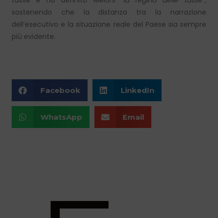
tasse e ha definito Meloni “
la regina delle tasse”
,
sostenendo che la distanza tra la narrazione
dell’esecutivo e la situazione reale del Paese sia sempre
più evidente.
Facebook
LinkedIn
WhatsApp
Email