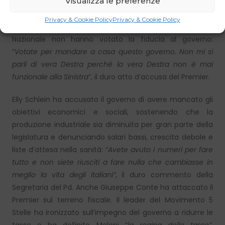
Visualizza le preferenze
Vannacci, prendendo per la prima volta le distanze in
modo esplicito dall’ex Generale. Il riferimento riguarda le
Privacy & Cookie Policy
Privacy & Cookie Policy
occasioni in cui i parlamentari vicini al leader di Futuro
Nazionale non hanno votato la fiducia al governo:
“
Votate per mandare a casa questo governo. Non mi si
parli di vera Destra perché la vera Destra non è mai
funzionale alla Sinistra
”, il duro atto d’accusa del Premier.
Elly Schlein ha accusato il governo di avere mancato gli
obiettivi economici e sociali, sostenendo che la
produzione industriale sia diminuita per gran parte della
legislatura e denunciando salari bassi, crescita debole e
liste d’attesa nella sanità: “
Avete avuto i numeri per fare
tutto e non siete riusciti a fare nulla che cambiasse in
meglio la vita degli italiani”
, il duro commento della
Segretaria del Pd. Anche Giuseppe Conte ha attaccato il
Premier sul terreno fiscale. Il leader del Movimento 5
Stelle ha ironizzato sull’impegno del governo a ridurre le