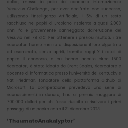
dollari, messo in palio dal concorso internazionale
‘Vesuvius Challenge’, per aver decifrato con successo,
utilizzando l’Intelligenza Artificiale, il 5% di un testo
racchiuso nei papiri di Ercolano, risalente a quasi 2.000
anni fa e gravemente danneggiato dall’eruzione del
Vesuvio nel 79 d.C. Per ottenere i preziosi risultati, i tre
ricercatori hanno messo a disposizione il loro algoritmo
ed esaminato, senza aprirli, tramite raggi X i rotoli di
papiro. Il concorso, a cui hanno aderito circa 1.500
ricercatori, è stato ideato da Brent Seales, ricercatore e
docente di informatica presso l’Università del Kentucky e
Nat Friedman, fondatore della piattaforma Github di
Microsoft. La competizione prevedeva una serie di
riconoscimenti in denaro, fino al premio maggiore di
700.000 dollari per chi fosse riuscito a risolvere i primi
passaggi di un papiro entro il 31 dicembre 2023.
‘ThaumatoAnakalyptor’