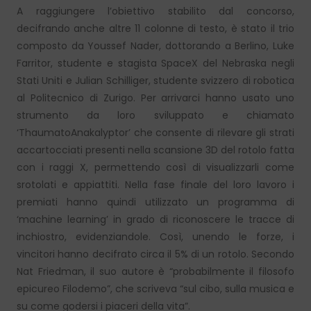
A raggiungere l’obiettivo stabilito dal concorso,
decifrando anche altre 11 colonne di testo, è stato il trio
composto da Youssef Nader, dottorando a Berlino, Luke
Farritor, studente e stagista SpaceX del Nebraska negli
Stati Uniti e Julian Schilliger, studente svizzero di robotica
al Politecnico di Zurigo. Per arrivarci hanno usato uno
strumento da loro sviluppato e chiamato
‘ThaumatoAnakalyptor’ che consente di rilevare gli strati
accartocciati presenti nella scansione 3D del rotolo fatta
con i raggi X, permettendo così di visualizzarli come
srotolati e appiattiti. Nella fase finale del loro lavoro i
premiati hanno quindi utilizzato un programma di
‘machine learning’ in grado di riconoscere le tracce di
inchiostro, evidenziandole. Così, unendo le forze, i
vincitori hanno decifrato circa il 5% di un rotolo. Secondo
Nat Friedman, il suo autore è “probabilmente il filosofo
epicureo Filodemo”, che scriveva “sul cibo, sulla musica e
su come godersi i piaceri della vita”.