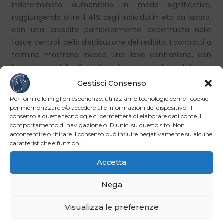
indeterminato aumentano in modo significativo,
raggiungendo oltre il 41% degli individui in età da lavoro,
con una crescita particolarmente accentuata nelle
fasce centrali della distribuzione del reddito. I contratti a
termine mostrano invece una lieve contrazione, con
l’eccezione delle famiglie più povere, dove il lavoro
temporaneo continua a rappresentare una delle
Gestisci Consenso
principali forme di ingresso nel mercato.
Per fornire le migliori esperienze, utilizziamo tecnologie come i cookie
per memorizzare e/o accedere alle informazioni del dispositivo. Il
Basso reddito
consenso a queste tecnologie ci permetterà di elaborare dati come il
comportamento di navigazione o ID unici su questo sito. Non
acconsentire o ritirare il consenso può influire negativamente su alcune
Resta però elevata la concentrazione in professioni a
caratteristiche e funzioni.
basso reddito: un quarto degli occupati svolge attività
Accetta
scarsamente remunerate, spesso caratterizzate da
stagionalità o cicli occupazionali intermittenti. Non
Nega
stupisce quindi che oltre il 40% dei nuovi occupati del
2023 abbia trovato impiego in queste categorie. Allo
Visualizza le preferenze
stesso tempo si osserva una crescita delle professioni a