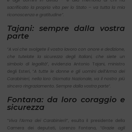
e agli uomini in divisa – e alla memoria di chi ha
sacrificato la propria vita per lo Stato – va tutta la mia
riconoscenza e gratitudine”
.
Tajani: sempre dalla vostra
parte
“
A voi che svolgete il vostro lavoro con onore e dedizione,
che tutelate la sicurezza degli italiani, che siete un
simbolo di legalità
”, evidenzia Antonio Tajani, ministro
degli Esteri, “
A tutte le donne e gli uomini dell’Arma dei
Carabinieri, nella loro Giornata Nazionale, va il nostro più
sincero ringraziamento. Sempre dalla vostra parte
“.
Fontana: da loro coraggio e
sicurezza
“
Viva l’Arma dei Carabinieri!
”, esulta il presidente della
Camera dei deputati, Lorenzo Fontana, “
Grazie agli