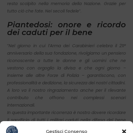
resta scolpito nella memoria della Nazione. Grazie per
tutto ciò che fate. Nei secoli fedele
“.
Piantedosi: onore e ricordo
dei caduti per il bene
“
Nel giorno in cui l’Arma dei Carabinieri celebra il 211°
anniversario della sua fondazione, rivolgiamo un pensiero
riconoscente a tutte le donne e gli uomini che ne
vestono con orgoglio la divisa e che ogni giorno –
insieme alle altre Forze di Polizia – garantiscono, con
professionalità e dedizione, la sicurezza dei nostri cittadini.
A loro va il nostro ringraziamento anche per il rilevante
contributo che offrono nei complessi scenari
internazionali.
In questa importante ricorrenza è nostro dovere ricordare
il sacrificio di tutti i militari caduti nella difesa del bene
comune. Oggi ci stringiamo alla grande comunità dei
Gestisci Consenso