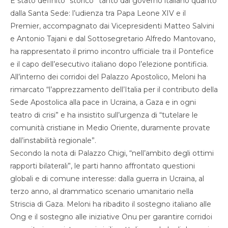
È stato definito “storico” tanto dal governo italiano quanto
dalla Santa Sede: l’udienza tra Papa Leone XIV e il
Premier, accompagnato dai Vicepresidenti Matteo Salvini
e Antonio Tajani e dal Sottosegretario Alfredo Mantovano,
ha rappresentato il primo incontro ufficiale tra il Pontefice
e il capo dell’esecutivo italiano dopo l’elezione pontificia.
All’interno dei corridoi del Palazzo Apostolico, Meloni ha
rimarcato “l’apprezzamento dell’Italia per il contributo della
Sede Apostolica alla pace in Ucraina, a Gaza e in ogni
teatro di crisi” e ha insistito sull’urgenza di “tutelare le
comunità cristiane in Medio Oriente, duramente provate
dall’instabilità regionale”.
Secondo la nota di Palazzo Chigi, “nell’ambito degli ottimi
rapporti bilaterali”, le parti hanno affrontato questioni
globali e di comune interesse: dalla guerra in Ucraina, al
terzo anno, al drammatico scenario umanitario nella
Striscia di Gaza. Meloni ha ribadito il sostegno italiano alle
Ong e il sostegno alle iniziative Onu per garantire corridoi