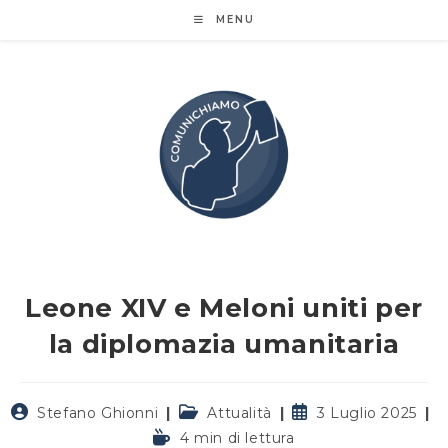
Salta
MENU
al
contenuto
Leone XIV e Meloni uniti per
la diplomazia umanitaria
Autore
Categoria
Articolo
Stefano Ghionni
Attualità
3 Luglio 2025
dell'articolo:
dell'articolo:
pubblicato:
Tempo
4 min di lettura