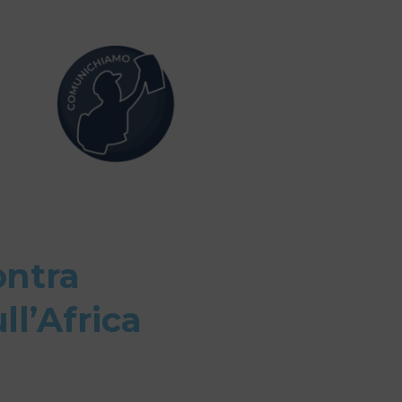
ontra
ll’Africa