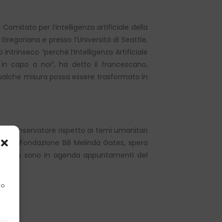
 Comitato per l’intelligenza artificiale della
Gregoriana e presso l’Università di Seattle,
ntrinseco “perché l’Intelligenza Artificiale
 in capo a noi”, ha detto il francescano,
qualche misura possa essere trasformato in
e più conservatore rispetto ai temi umanitari
della Fondazione Bill Melinda Gates, spera
 che non sono in agenda appuntamenti del
 o