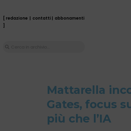
[ redazione
|
contatti
|
abbonamenti
]
Mattarella inc
Gates, focus su
più che l’IA