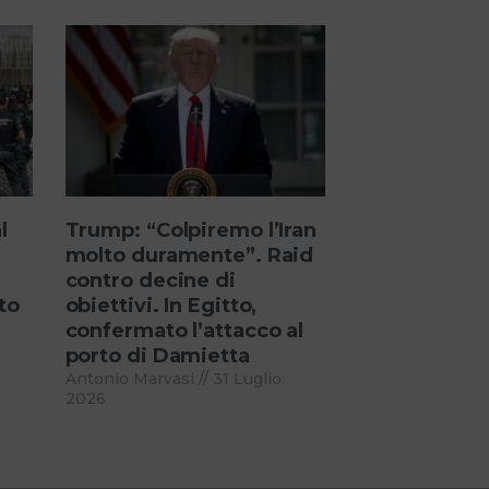
l
Trump: “Colpiremo l’Iran
molto duramente”. Raid
contro decine di
to
obiettivi. In Egitto,
confermato l’attacco al
porto di Damietta
Antonio Marvasi
31 Luglio
2026