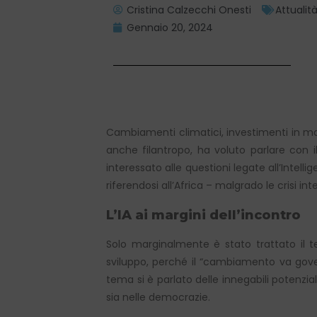
Cristina Calzecchi Onesti
Attualit
Gennaio 20, 2024
Cambiamenti climatici, investimenti in mat
anche filantropo, ha voluto parlare con i
interessato alle questioni legate all’Intell
riferendosi all’Africa – malgrado le crisi inte
L’IA ai margini dell’incontro
Solo marginalmente è stato trattato il t
sviluppo, perché il “cambiamento va gove
tema si è parlato delle innegabili potenz
sia nelle democrazie.