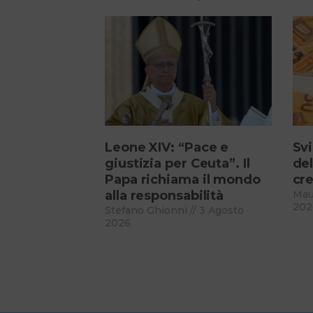
Leone XIV: “Pace e
Svi
giustizia per Ceuta”. Il
del
Papa richiama il mondo
cre
alla responsabilità
Mau
202
Stefano Ghionni
3 Agosto
2026