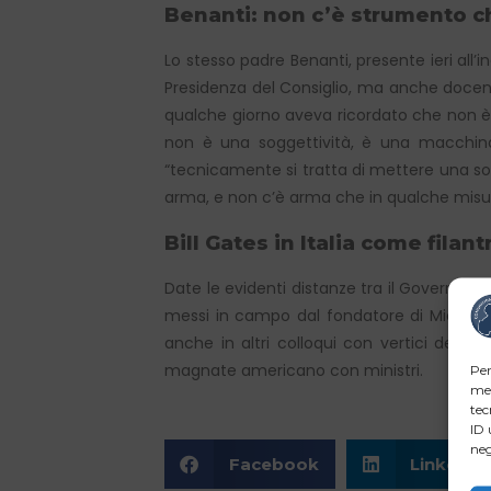
Benanti: non c’è strumento c
Lo stesso padre Benanti, presente ieri all’in
Presidenza del Consiglio, ma anche docente 
qualche giorno aveva ricordato che non è po
non è una soggettività, è una macchina c
“tecnicamente si tratta di mettere una so
arma, e non c’è arma che in qualche misu
Bill Gates in Italia come fil
Date le evidenti distanze tra il Governo ita
messi in campo dal fondatore di Microsoft
anche in altri colloqui con vertici del
magnate americano con ministri.
Per
mem
tec
ID 
neg
Facebook
LinkedIn