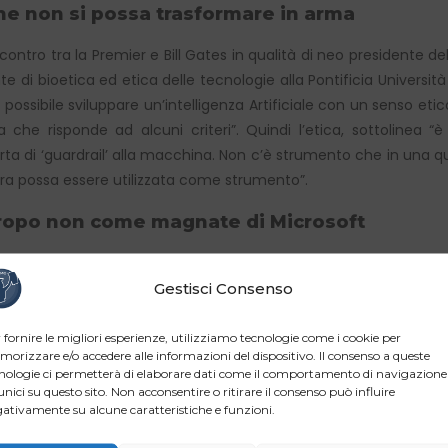
he non si possa trasformare in arma
contro tra la Premier e Bill Gates in qualità di neo presidente del
di bioetica ed etica delle tecnologie alla Pontificia Università 
ssibile sviluppare un’intelligenza Artificiale con un senso etico i
he risponde ad alcuni criteri”. Quindi l’etica, sottolinea “è
rta di ‘guardrail’ alla macchina. Non c’è strumento che in una 
ra possa essere utilizzata come strumento”.
antropo non come magnate di Microsoft
liano, contrario alla libertà assoluta di ricerca in materia di AI 
, Bill Gates, venuto in Italia come co-presidente e fondatore 
Gestisci Consenso
 Governo o dello Stato, ma da Palazzo Chigi hanno dichiarato
 fornire le migliori esperienze, utilizziamo tecnologie come i cookie per
orizzare e/o accedere alle informazioni del dispositivo. Il consenso a queste
nologie ci permetterà di elaborare dati come il comportamento di navigazione
unici su questo sito. Non acconsentire o ritirare il consenso può influire
ativamente su alcune caratteristiche e funzioni.
WhatsApp
Email