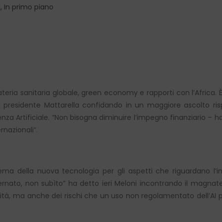
à
,
In primo piano
eria sanitaria globale, green economy e rapporti con l’Africa. 
l presidente Mattarella confidando in un maggiore ascolto ris
igenza Artificiale. “Non bisogna diminuire l’impegno finanziario –
rnazionali”.
ema della nuova tecnologia per gli aspetti che riguardano l’
rnato, non subìto” ha detto ieri Meloni incontrando il magnate
ialità, ma anche dei rischi che un uso non regolamentato dell’AI