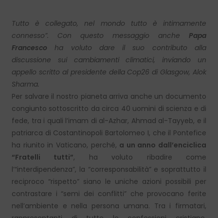
Tutto è collegato, nel mondo tutto è intimamente
connesso”. Con questo messaggio anche
Papa
Francesco
ha voluto dare il suo contributo alla
discussione sui cambiamenti climatici, inviando un
appello scritto al presidente della Cop26 di Glasgow, Alok
Sharma.
Per salvare il nostro pianeta arriva anche un documento
congiunto sottoscritto da circa 40 uomini di scienza e di
fede, tra i quali l’imam di al-Azhar, Ahmad al-Tayyeb, e il
patriarca di Costantinopoli Bartolomeo I, che il Pontefice
ha riunito in Vaticano, perché,
a un anno dall’enciclica
“Fratelli tutti”
, ha voluto ribadire come
l’“interdipendenza”, la “corresponsabilità” e soprattutto il
reciproco “rispetto” siano le uniche azioni possibili per
contrastare i “semi dei conflitti” che provocano ferite
nell’ambiente e nella persona umana. Tra i firmatari,
rappresentanti di tutte le confessioni cristiane,