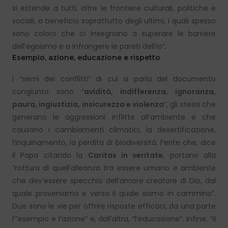
si estende a tutti, oltre le frontiere culturali, politiche e
sociali, a beneficio soprattutto degli ultimi, i quali spesso
sono coloro che ci insegnano a superare le barriere
dell’egoismo e a infrangere le pareti dell’io”
.
Esempio, azione, educazione e rispetto
I “semi dei conflitti” di cui si parla del documento
congiunto sono “
avidità, indifferenza, ignoranza,
paura, ingiustizia, insicurezza e violenza
”, gli stessi che
generano le aggressioni inflitte all’ambiente e che
causano i cambiamenti climatici, la desertificazione,
l’inquinamento, la perdita di biodiversità. Ferite che, dice
il Papa citando la
Caritas in veritate
, portano alla
“rottura di quell’alleanza tra essere umano e ambiente
che dev’essere specchio dell’amore creatore di Dio, dal
quale proveniamo e verso il quale siamo in cammino”.
Due sono le vie per offrire risposte efficaci, da una parte
l’”esempio e l’azione” e, dall’altra, “l’educazione”. Infine, “il