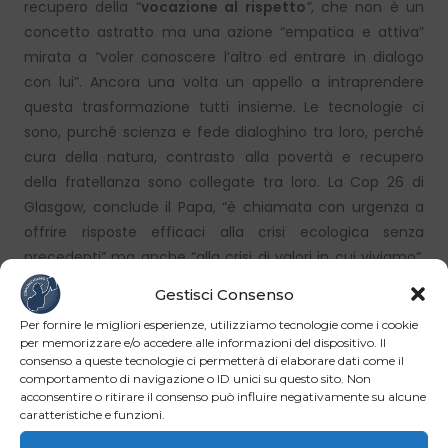
recupero della “
vocazione al rispetto
”
, che non è un
concetto astratto ma una azione “empatica e attiva”
mirata a “voler conoscere l’altro ed entrare in dialogo
con lui”. Ancora una volta un appello a intraprendere
questa trasformazione tutti insieme. Le tecnologie ci
sono, purché scienza e fede dialoghino tra loro, perché
cura della natura, contrasto alla povertà e recupero
della fratellanza sono collegate tra loro. La Cop 26 di
Glasgow, conclude il Papa, “è chiamata con urgenza a
offrire risposte efficaci alla crisi ecologica senza
precedenti” ma anche “alla crisi di valori in cui viviamo”,
così da offrire una concreta speranza alle generazioni
Gestisci Consenso
future.
Per fornire le migliori esperienze, utilizziamo tecnologie come i cookie
per memorizzare e/o accedere alle informazioni del dispositivo. Il
consenso a queste tecnologie ci permetterà di elaborare dati come il
Facebook
LinkedIn
comportamento di navigazione o ID unici su questo sito. Non
acconsentire o ritirare il consenso può influire negativamente su alcune
caratteristiche e funzioni.
WhatsApp
Email