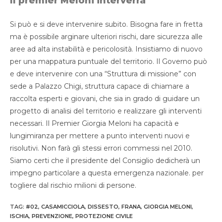
Il premier Meloni interverrà
Si può e si deve intervenire subito. Bisogna fare in fretta
ma è possibile arginare ulteriori rischi, dare sicurezza alle
aree ad alta instabilità e pericolosità. Insistiamo di nuovo
per una mappatura puntuale del territorio. Il Governo può
e deve intervenire con una “Struttura di missione” con
sede a Palazzo Chigi, struttura capace di chiamare a
raccolta esperti e giovani, che sia in grado di guidare un
progetto di analisi del territorio e realizzare gli interventi
necessari. Il Premier Giorgia Meloni ha capacità e
lungimiranza per mettere a punto interventi nuovi e
risolutivi. Non farà gli stessi errori commessi nel 2010.
Siamo certi che il presidente del Consiglio dedicherà un
impegno particolare a questa emergenza nazionale. per
togliere dal rischio milioni di persone.
TAG
:
#02
,
CASAMICCIOLA
,
DISSESTO
,
FRANA
,
GIORGIA MELONI
,
ISCHIA
,
PREVENZIONE
,
PROTEZIONE CIVILE