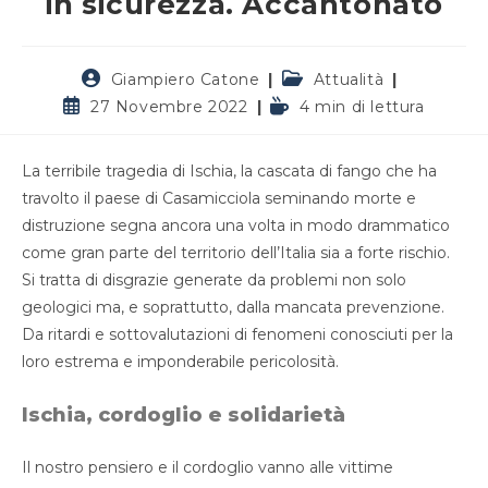
in sicurezza. Accantonato
Autore
Categoria
Giampiero Catone
Attualità
dell'articolo:
dell'articolo:
Articolo
Tempo
27 Novembre 2022
4 min di lettura
pubblicato:
di
lettura:
La terribile tragedia di Ischia, la cascata di fango che ha
travolto il paese di Casamicciola seminando morte e
distruzione segna ancora una volta in modo drammatico
come gran parte del territorio dell’Italia sia a forte rischio.
Si tratta di disgrazie generate da problemi non solo
geologici ma, e soprattutto, dalla mancata prevenzione.
Da ritardi e sottovalutazioni di fenomeni conosciuti per la
loro estrema e imponderabile pericolosità.
Ischia, cordoglio e solidarietà
Il nostro pensiero e il cordoglio vanno alle vittime