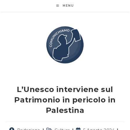
Salta
MENU
al
contenuto
L’Unesco interviene sul
Patrimonio in pericolo in
Palestina
Autore
Categoria
Articolo