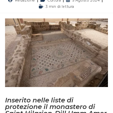
Redazione
Cultura
5 Agosto 2024
dell'articolo:
dell'articolo:
pubblicato:
Tempo
3 min di lettura
di
lettura:
Inserito nelle liste di
protezione il monastero di