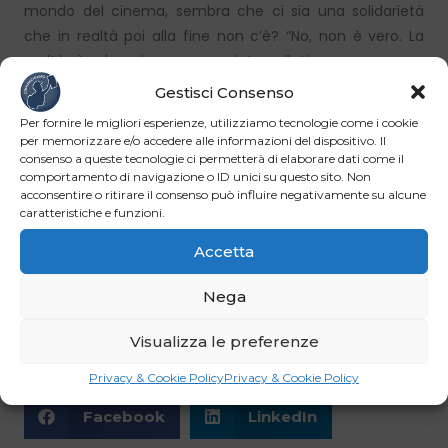
mondo del cinema, sembra che ci sia una solidarietà
che in realtà poi alla fine non c’è? “No, non è vero. La
realtà è che siamo poco interpellati e non essere
interpellati non crea il confronto. Non esiste un dialogo
Gestisci Consenso
aperto con le istituzioni e le associazioni di categoria,
Per fornire le migliori esperienze, utilizziamo tecnologie come i cookie
non siamo mai veramente tirati in ballo”.
per memorizzare e/o accedere alle informazioni del dispositivo. Il
consenso a queste tecnologie ci permetterà di elaborare dati come il
comportamento di navigazione o ID unici su questo sito. Non
Ha voglia di fare un’altra commedia? “Sì, anche se
acconsentire o ritirare il consenso può influire negativamente su alcune
concordo sul fatto che le commedie sono molto difficili
caratteristiche e funzioni.
da scrivere, quindi magari faccio un’altra cosa prima.
Accetta
Però mi piace l’idea di fare ridere anche con degli
argomenti che non sono, diciamo, potenzialmente
Nega
comici”. E un secondo decollo alla regia ci sarà? “ Penso
di si”.
Visualizza le preferenze
Privacy & Cookie Policy
Privacy & Cookie Policy
Facebook
LinkedIn