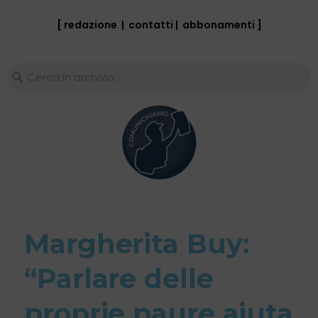
[ redazione
|
contatti
|
abbonamenti
]
Margherita Buy:
“Parlare delle
proprie paure aiuta