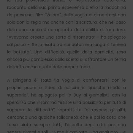
la sua proverbiale ironia, e soprattutto autoironia,
racconta della sua prima esperienza dietro la macchina
da presa nel film “Volare”, della voglia di cimentarsi non
solo con la regia ma anche con la scrittura, che nel caso
della commedia è complicata dalla abilità di far ridere.
“Avevamo creato una sorta di ‘risometro’ – ha spiegato
sul palco -. Se la risata tra noi autori era lunga si teneva
la battuta”. Una difficoltà, quella della comicità, resa
ancora più complessa dalla scelta di affrontare un tema
delicato come quello delle proprie fobie.
A spingerla è’ stata “la voglia di confrontarsi con le
proprie paure e l’idea di riuscire in qualche modo a
superarle”, ha spiegato poi la Buy ai giornalisti, con la
speranza che insomma “esiste una possibilità per tutti di
superare le difficoltà” soprattutto “attraverso gli altri,
cercando una qualche solidarietà, che è poi la cosa che
forse aiuta sempre tutti, l’ascolto degli altri, per non
sentirsi diversi e soli”. “A me è capitato – ha aggiunto – e