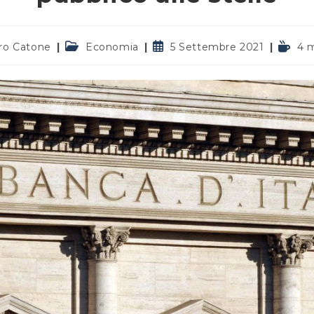
Categoria
Articolo
Temp
ro Catone
Economia
5 Settembre 2021
4 m
dell'articolo:
pubblicato:
di
lettura