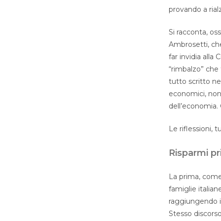
provando a rial
Si racconta, os
Ambrosetti, che
far invidia alla
“rimbalzo” che t
tutto scritto ne
economici, non
dell’economia. 
Le riflessioni, 
Risparmi pr
La prima, come 
famiglie italia
raggiungendo il 
Stesso discorso