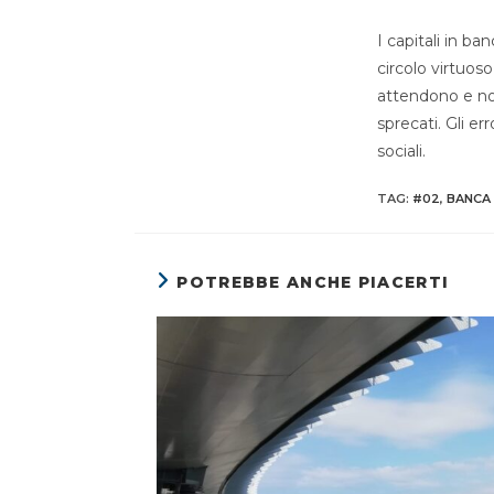
I capitali in ba
circolo virtuos
attendono e non
sprecati. Gli er
sociali.
TAG
:
#02
,
BANCA 
POTREBBE ANCHE PIACERTI