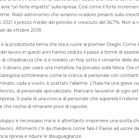
avrà “un forte impatto” sulla ripresa. Così come il forte incremen
rime. Rialzi astronomici che avranno ricadute pesanti sulla crescita
o 2021 il prezzo medio del petrolio è cresciuto del 36,7%. Non si 
vati da ottobre 2018.
 è la produttività tema che sta a cuore al premier Draghi. Come 
e del lavoro in questi anni hanno ceduto il passo a forme di assist
di cittadinanza che si è rivelato un flop sotto il versante della 
o. Il divano, per usare una metafora, ha prevalso sulla fatica. Ora c
 categoria sottolineano come la ricerca di personale con contratti
nato, cada a vuoto, è scattato l’allarme. L’Italia ha una grave ca
tecnici, di personale specializzato. Mancano lavoratori di ogni set
ipresa. Si parla di una ricerca di personale che supererà il milione 
e che rischia di rimanere prive di risposte.
viluppo è necessario ma lo è altrettanto imprimere una svolta c
lavoro. Altrimenti c’è da chiedersi come farà il Paese ad uscire dall
 la ripresa e ridurre le disuguaglianze.