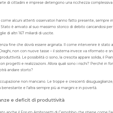
rte di cittadini e imprese detengono una ricchezza complessiva 
come alcuni attenti osservatori hanno fatto presente, sempre in
 Stato è arrivato al suo massimo storico di debito caricandosi pe
ie di altri 167 miliardi di uscite.
nza fine che dovrà essere arginata. Il come intervenire è stato 
raghi, non con nuove tasse – il sistema invece va riformato e sn
produttività. Le possibilità ci sono, la crescita appare solida, il Pia
on progetti e realizzazioni. Allora quali sono i rischi? Perché in f
otrà andare storto?
occupazione non mancano. Le troppe e crescenti disuguaglianze, 
benestante e l’altra sempre più ai margini e in povertà.
nze e deficit di produttività
eato anche il Forum Ambrosetti di Cernobbio che ritiene come l’