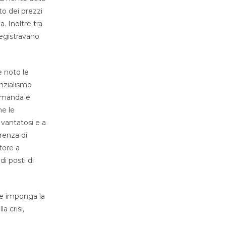
to dei prezzi
. Inoltre tra
registravano
è noto le
enzialismo
domanda e
he le
 vantatosi e a
renza di
tore a
di posti di
he imponga la
a crisi,