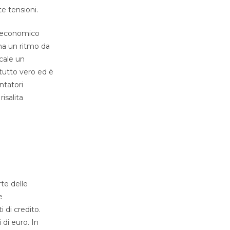
e tensioni.
um economico
 ha un ritmo da
ocale un
 tutto vero ed è
entatori
isalita
te delle
e
i di credito.
 di euro. In