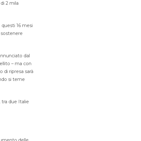
di 2 mila
 questi 16 mesi
r sostenere
annunciato dal
ellito – ma con
no di ripresa sarà
ondo si teme
tra due Italie
aumento delle