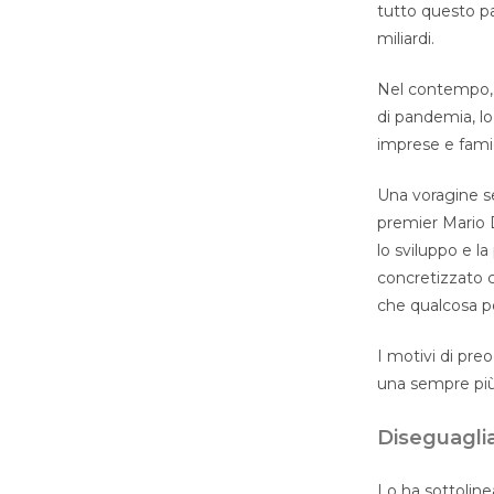
tutto questo pa
miliardi.
Nel contempo, 
di pandemia, lo
imprese e famigl
Una voragine se
premier Mario D
lo sviluppo e la 
concretizzato c
che qualcosa p
I motivi di pre
una sempre più 
Diseguaglia
Lo ha sottolin