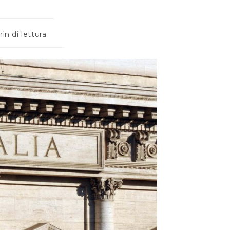
o
in di lettura
: