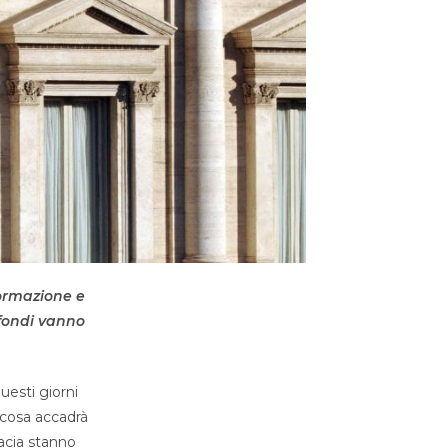
formazione e
 fondi vanno
uesti giorni
e cosa accadrà
acia stanno