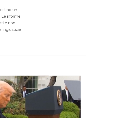
pristino un
. Le riforme
ati e non
e ingiustizie