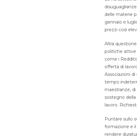
disuguaglianze 
delle materie p
gennaio e lugli
prezzi così ele
Altra questione
politiche attiv
come i Reddito 
offerta di lavor
Associazioni di
tempo indetermi
maestranze, di 
sostegno della r
lavoro. Richiest
Puntare sullo s
formazione e il 
rendere duratura