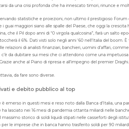
zarsi da una crisi profonda che ha innescato timori, rinunce e molt
servando statistiche e proiezioni, non ultimo il prestigioso For
 i guai maggiori siano alle spalle del Paese, che oggi la crescita
 Cina, che il Pil dopo anni di “0 virgola qualcosina”, farà un salto ep
occherà il 6%. Dati visti solo negli anni ‘60 nell’Italia del boom. È
lle relazioni di analisti finanziari, banchieri, uomini d’affari, comm
 c’è da dubitare sui mesi che ci attendono come una impetuosa r
Grazie anche al Piano di ripresa e all’impegno del premier Draghi.
tuttavia, da fare sono diverse.
ivati e debito pubblico al top
è emerso in questi mesi e reso noto dalla Banca d’Italia, una par
ne ha lasciato nei 16 mesi di pandemia ottanta miliardi nelle banch
massimo storico di soldi liquidi stipati nelle casseforti degli istitut
 per le imprese che in banca hanno trasferito soldi per 90 miliardi