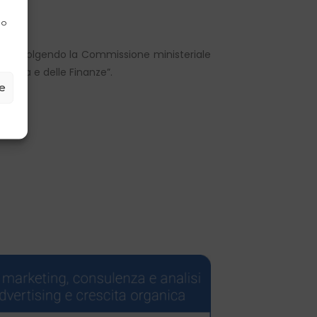
anze.
 o
 sta svolgendo la Commissione ministeriale
conomia e delle Finanze”.
ze