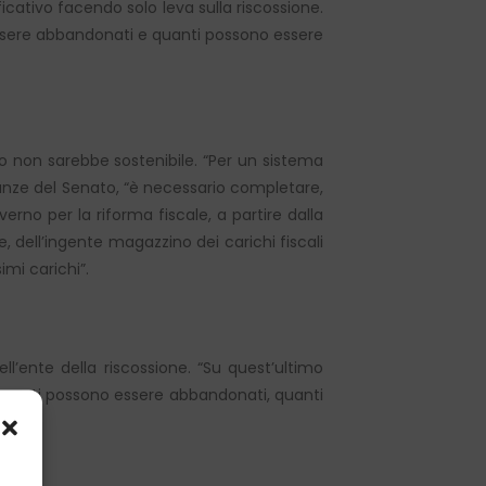
icativo facendo solo leva sulla riscossione.
essere abbandonati e quanti possono essere
vio non sarebbe sostenibile. “Per un sistema
anze del Senato, “è necessario completare,
overno per la riforma fiscale, a partire dalla
e, dell’ingente magazzino dei carichi fiscali
mi carichi”.
l’ente della riscossione. “Su quest’ultimo
 quanti possono essere abbandonati, quanti
one”.