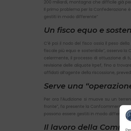
200 miliardi, montagna che difficile già pe
Il primo problema per la Confederazione è
gestiti in modo differente”
Un fisco equo e sosten
C’è poi il nodo del fisco ossia il peso del
fiscale più equo e sostenibile”, osserva 
celermente, il processo di attuazione di tutt
revisione delle aliquote Irpef, fino a trova
affidati all’agente della riscossione, pre
Serve una “operazione
Per ora l’Audizione si muove su un terren
fronte”, fa presente la Confcommercio, “è
possono essere gestiti in modo different
Il lavoro della Commi
Per