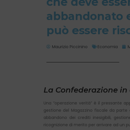
che deve esse
abbandonato e
può essere ris
Maurizio Piccinino
Economia
M
La Confederazione in
Una “operazione verità” è il pressante a
gestione del Magazzino fiscale da parte 
abbandono dei crediti inesigibili, gesti
ricognizione di merito per arrivare ad un pu