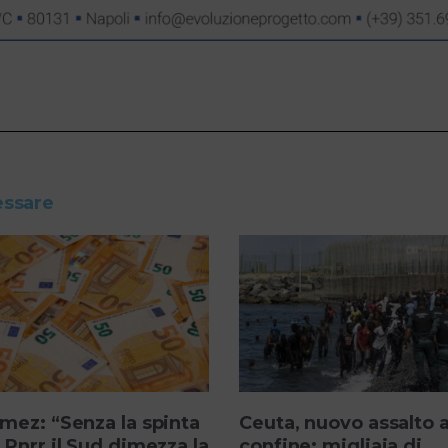
essare
mez: “Senza la spinta
Ceuta, nuovo assalto a
 Pnrr il Sud dimezza la
confine: migliaia di