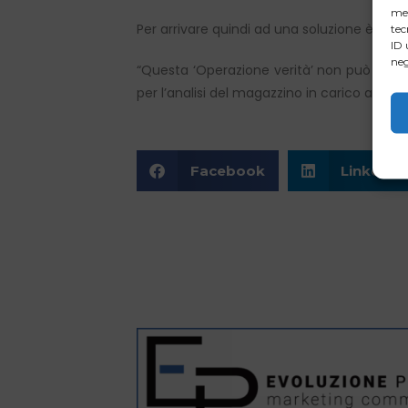
mem
Per arrivare quindi ad una soluzione è nece
tec
ID 
neg
“Questa ‘Operazione verità’ non può presc
per l’analisi del magazzino in carico all’Age
Facebook
LinkedIn