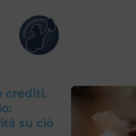
e crediti.
o:
ità su ciò