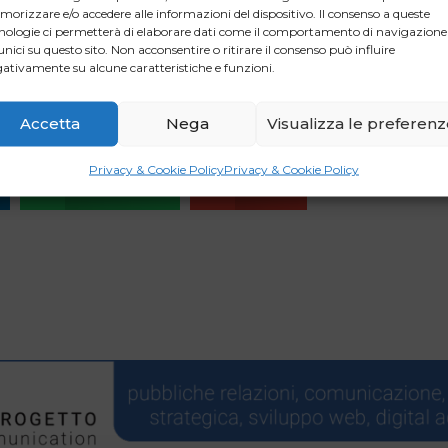
orizzare e/o accedere alle informazioni del dispositivo. Il consenso a queste
ssaria una ulteriore definizione dei lavori della Commissione Fin
nologie ci permetterà di elaborare dati come il comportamento di navigazione
unici su questo sito. Non acconsentire o ritirare il consenso può influire
ativamente su alcune caratteristiche e funzioni.
indere”, evidenzia la Confcommercio, “dall’esito dei lavori che
nzia delle Entrate-Riscossione, istituita presso il Ministero dell’E
Accetta
Nega
Visualizza le preferen
Privacy & Cookie Policy
Privacy & Cookie Policy
WhatsApp
Email