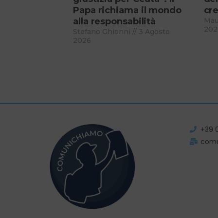
Papa richiama il mondo
cre
alla responsabilità
Mau
202
Stefano Ghionni
3 Agosto
2026
+39 
com