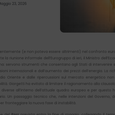
aggio 23, 2026
tentemente (e non poteva essere altrimenti) nel confronto europe
ante la riunione informale dell’Eurogruppo di ieri, il Ministro dell’
iana: servono strumenti che consentano agli Stati di intervenir
oni internazionali e dall’aumento dei prezzi dell’energia. La ri
edio Oriente e dalle ripercussioni sul mercato energetico no
abilità. Giorgetti ha evitato di limitare il ragionamento alla clauso
de diverse all’interno dell’attuale quadro europeo e per questo 
rio. Un passaggio tecnico che, nelle intenzioni del Governo, 
er fronteggiare la nuova fase di instabilità.
one del
Pnrr
prevista entro la fine di maggio, collegando il tema