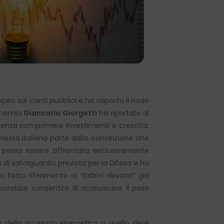
o sui conti pubblici e ha riaperto il nodo
Economia
Giancarlo Giorgetti
ha riportato al
e senza comprimere investimenti e crescita,
chiesta italiana parte dalla convinzione che
n possa essere affrontata esclusivamente
la di salvaguardia prevista per la Difesa e ha
ha fatto riferimento ai
“fattori rilevanti”
già
dovrebbe consentire di riconoscere il peso
 della sicurezza energetica a quello degli