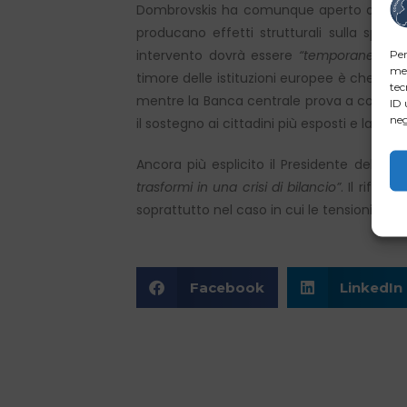
Dombrovskis ha comunque aperto alla possi
producano effetti strutturali sulla spesa
intervento dovrà essere
“temporaneo, mir
Per
mem
timore delle istituzioni europee è che una 
tec
mentre la Banca centrale prova a consolidar
ID 
neg
il sostegno ai cittadini più esposti e la tenu
Ancora più esplicito il Presidente dell’Eu
trasformi in una crisi di bilancio”
. Il rife
soprattutto nel caso in cui le tensioni nell
Facebook
LinkedIn