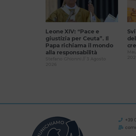
Leone XIV: “Pace e
Svi
giustizia per Ceuta”. Il
del
Papa richiama il mondo
cre
alla responsabilità
Mau
202
Stefano Ghionni
3 Agosto
2026
+39 
com