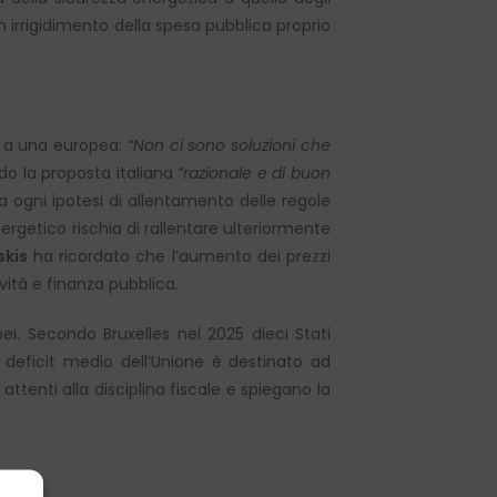
un irrigidimento della spesa pubblica proprio
le a una europea:
“Non ci sono soluzioni che
ndo la proposta italiana
“razionale e di buon
a ogni ipotesi di allentamento delle regole
getico rischia di rallentare ulteriormente
kis
ha ricordato che l’aumento dei prezzi
ività e finanza pubblica.
i. Secondo Bruxelles nel 2025 dieci Stati
l deficit medio dell’Unione è destinato ad
ttenti alla disciplina fiscale e spiegano la