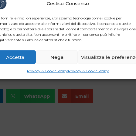
bilità di interventi temporanei, insistendo però sulla necessit
Gestisci Consenso
 pubblica. Una posizione condivisa dalla presidente della
Bce 
ato e calibrato”
, evitando deviazioni che possano incidere sul
 fornire le migliori esperienze, utilizziamo tecnologie come i cookie per
orizzare e/o accedere alle informazioni del dispositivo. Il consenso a queste
nuova stagione di sostegni generalizzati finisca per riaccendere
nologie ci permetterà di elaborare dati come il comportamento di navigazione
e il percorso di stabilizzazione dell’inflazione. Lagarde ha ribad
unici su questo sito. Non acconsentire o ritirare il consenso può influire
ativamente su alcune caratteristiche e funzioni.
ta dei conti pubblici.
rogruppo
Kyriakos Pierrakakis
, che ha invitato gli Stati memb
Accetta
Nega
Visualizza le preferen
rimento è alle conseguenze che un prolungato aumento dei prez
o Stretto di Hormuz continuassero a ostacolare i flussi energetici 
Privacy & Cookie Policy
Privacy & Cookie Policy
WhatsApp
Email