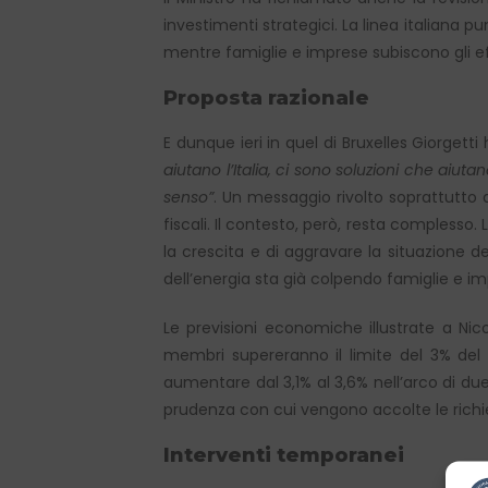
investimenti strategici. La linea italiana p
mentre famiglie e imprese subiscono gli ef
Proposta razionale
E dunque ieri in quel di Bruxelles Giorget
aiutano l’Italia, ci sono soluzioni che aiutan
senso”
. Un messaggio rivolto soprattutto 
fiscali. Il contesto, però, resta complesso. 
la crescita e di aggravare la situazione de
dell’energia sta già colpendo famiglie e imp
Le previsioni economiche illustrate a Ni
membri supereranno il limite del 3% del P
aumentare dal 3,1% al 3,6% nell’arco di due
prudenza con cui vengono accolte le richie
Interventi temporanei