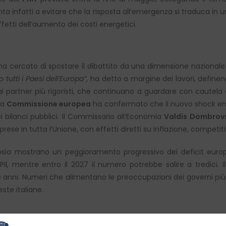
unta infatti a evitare che la risposta all’emergenza si traduca in 
fetti dell’aumento dei costi energetici.
ti ha cercato di spostare il dibattito da una dimensione naziona
o tutti i Paesi dell’Europa”
, ha detto a margine dei lavori, define
ai partner più rigoristi, che continuano a guardare con cautela 
La
Commissione europea
ha confermato che il nuovo shock ener
i bilanci pubblici. Il Commissario all’Economia
Valdis Dombrovs
rese in tutta l’Unione, con effetti diretti su inflazione, competit
cosia mostrano un peggioramento progressivo dei deficit europe
il, mentre entro il 2027 il numero potrebbe salire a tredici. I
 anni. Numeri che alimentano le preoccupazioni dei governi più a
ste italiane.