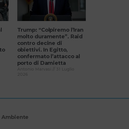
l
Trump: “Colpiremo l’Iran
molto duramente”. Raid
contro decine di
to
obiettivi. In Egitto,
confermato l’attacco al
porto di Damietta
Antonio Marvasi
31 Luglio
2026
Ambiente