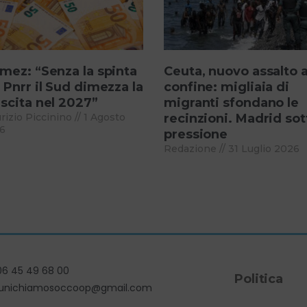
mez: “Senza la spinta
Ceuta, nuovo assalto a
 Pnrr il Sud dimezza la
confine: migliaia di
scita nel 2027”
migranti sfondano le
rizio Piccinino
1 Agosto
recinzioni. Madrid sot
6
pressione
Redazione
31 Luglio 2026
06 45 49 68 00
Politica
unichiamosoccoop@gmail.com