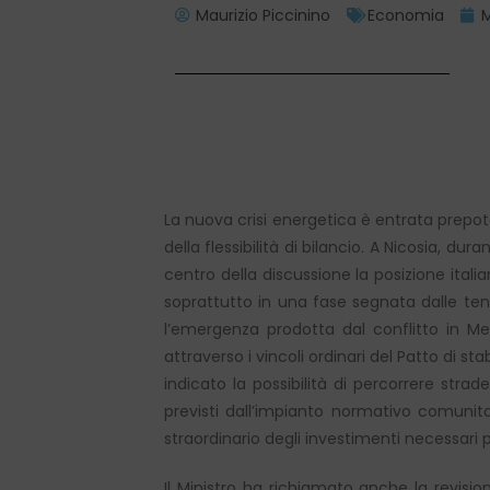
Maurizio Piccinino
Economia
M
La nuova crisi energetica è entrata prepo
della flessibilità di bilancio. A Nicosia, dur
centro della discussione la posizione ital
soprattutto in una fase segnata dalle tensi
l’emergenza prodotta dal conflitto in M
attraverso i vincoli ordinari del Patto di st
indicato la possibilità di percorrere stra
previsti dall’impianto normativo comunita
straordinario degli investimenti necessari p
Il Ministro ha richiamato anche la revisi