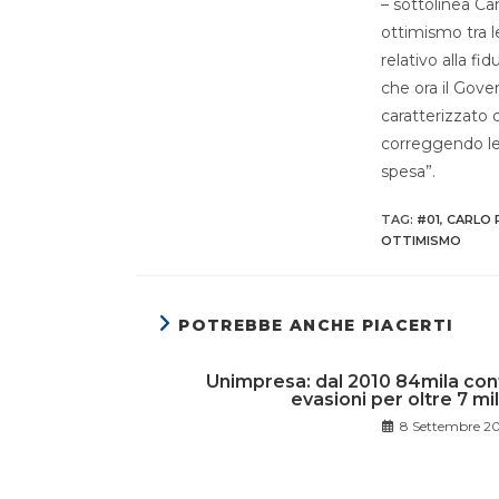
– sottolinea Ca
ottimismo tra l
relativo alla fi
che ora il Gove
caratterizzato d
correggendo le
spesa”.
TAG
:
#01
,
CARLO R
OTTIMISMO
POTREBBE ANCHE PIACERTI
Unimpresa: dal 2010 84mila contr
evasioni per oltre 7 mil
8 Settembre 2