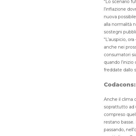
“Lo scenario fu
l’inflazione do
nuova possibile
alla normalità 
sostegni pubblic
“L’auspicio, or
anche nei pros
consumatori sia
quando l’inizio
freddate dallo 
Codacons: 
Anche il clima 
soprattutto ad 
compreso quelle
restano basse. 
passando, nell’