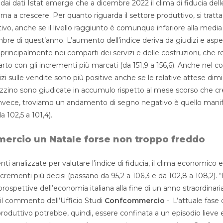
i, dai dati Istat emerge che a dicembre 2022 il clima di fiducia del
na a crescere. Per quanto riguarda il settore produttivo, si tratt
o, anche se il livello raggiunto è comunque inferiore alla media
e di quest’anno. L’aumento dell’indice deriva da giudizi e aspet
rincipalmente nei comparti dei servizi e delle costruzioni, che 
arto con gli incrementi più marcati (da 151,9 a 156,6). Anche nel 
dizi sulle vendite sono più positive anche se le relative attese dim
zzino sono giudicate in accumulo rispetto al mese scorso che cr
, invece, troviamo un andamento di segno negativo è quello manif
a 102,5 a 101,4).
mercio un Natale forse non troppo freddo
i analizzate per valutare l’indice di fiducia, il clima economico e 
ncrementi più decisi (passano da 95,2 a 106,3 e da 102,8 a 108,2). 
prospettive dell’economia italiana alla fine di un anno straordina
il commento dell’Ufficio Studi
Confcommercio
-. L’attuale fase 
oduttivo potrebbe, quindi, essere confinata a un episodio lieve e 