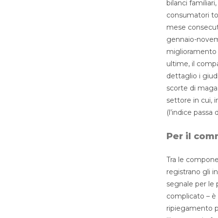
bilanci familiar
consumatori tor
mese consecutiv
gennaio-novembr
miglioramento p
ultime, il comp
dettaglio i giu
scorte di maga
settore in cui
(l’indice passa d
Per il com
Tra le component
registrano gli i
segnale per le 
complicato – è 
ripiegamento pr