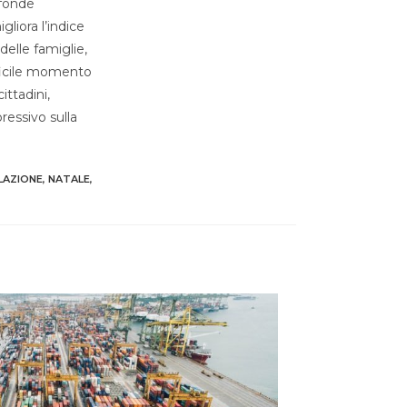
nfonde
liora l’indice
 delle famiglie,
fficile momento
ittadini,
essivo sulla
LAZIONE
,
NATALE
,