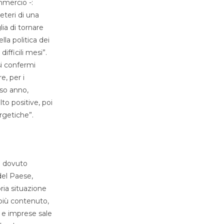
mmercio -:
eteri di una
ia di tornare
la politica dei
ifficili mesi”.
si confermi
, per i
rso anno,
to positive, poi
ergetiche”.
5) dovuto
del Paese,
ria situazione
 più contenuto,
i e imprese sale