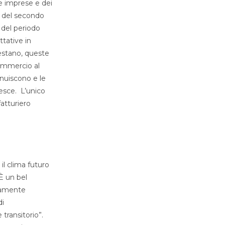
le imprese e dei
a del secondo
 del periodo
tative in
restano, queste
commercio al
inuiscono e le
esce. L’unico
atturiero
il clima futuro
“È un bel
riamente
di
transitorio”.