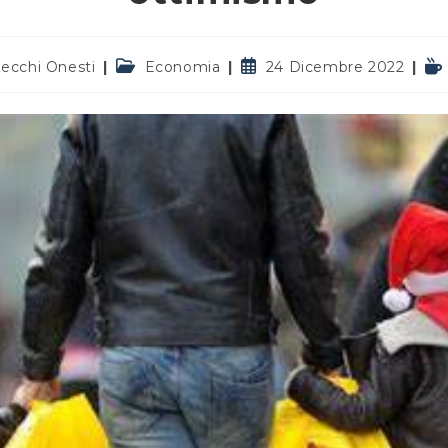
Categoria
Articolo
Te
zecchi Onesti
Economia
24 Dicembre 2022
dell'articolo:
pubblicato:
di
let