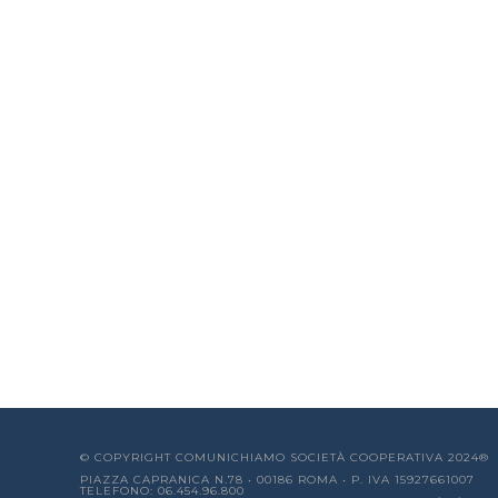
© COPYRIGHT COMUNICHIAMO SOCIETÀ COOPERATIVA 2024®
PIAZZA CAPRANICA N.78 • 00186 ROMA • P. IVA 15927661007
TELEFONO: 06.454.96.800