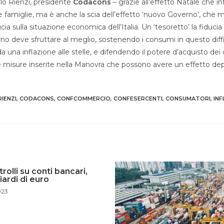
rlo Rienzi, presidente
Codacons
– grazie all’effetto Natale che i
e famiglie, ma è anche la scia dell’effetto ‘nuovo Governo’, che mig
ducia sulla situazione economica dell’Italia. Un ‘tesoretto’ la fiducia
rno deve sfruttare al meglio, sostenendo i consumi in questo di
a una inflazione alle stelle, e difendendo il potere d’acquisto dei c
 misure inserite nella Manovra che possono avere un effetto depr
IENZI
,
CODACONS
,
CONFCOMMERCIO
,
CONFESERCENTI
,
CONSUMATORI
,
INF
olli su conti bancari,
iardi di euro
023