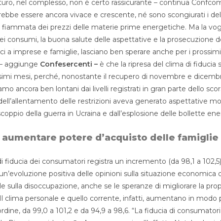
turo, nel complesso, non è certo rassicurante – continua Confco
vrebbe essere ancora vivace e crescente, né sono scongiurati i del
 fiammata dei prezzi delle materie prime energetiche. Ma la vogl
nei consumi, la buona salute delle aspettative e la prosecuzione del
i a imprese e famiglie, lasciano ben sperare anche per i prossimi d
a – aggiunge
Confesercenti –
è che la ripresa del clima di fiducia 
simi mesi, perché, nonostante il recupero di novembre e dicembre
mo ancora ben lontani dai livelli registrati in gran parte dello sco
 dell’allentamento delle restrizioni aveva generato aspettative mol
scoppio della guerra in Ucraina e dall’esplosione delle bollette en
aumentare potere d’acquisto delle famiglie
di fiducia dei consumatori registra un incremento (da 98,1 a 102,
un’evoluzione positiva delle opinioni sulla situazione economica 
 sulla disoccupazione, anche se le speranze di migliorare la prop
Il clima personale e quello corrente, infatti, aumentano in modo
ordine, da 99,0 a 101,2 e da 94,9 a 98,6. “La fiducia di consumator