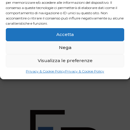
per memorizzare e/o accedere alle informazioni del dispositivo. Il
maggiore di quello delle imprese nel complesso (44mila
consenso a queste tecnologie ci permetterà di elaborare dati come il
500 euro), anche se si registra un decremento dell’8,7%
comportamento di navigazione o ID unici su questo sito. Non
acconsentire o ritirare il consenso può influire negativamente su alcune
rispetto al 2019.
caratteristiche e funzioni.
Accetta
Facebook
LinkedIn
Nega
WhatsApp
Email
Visualizza le preferenze
Privacy & Cookie Policy
Privacy & Cookie Policy