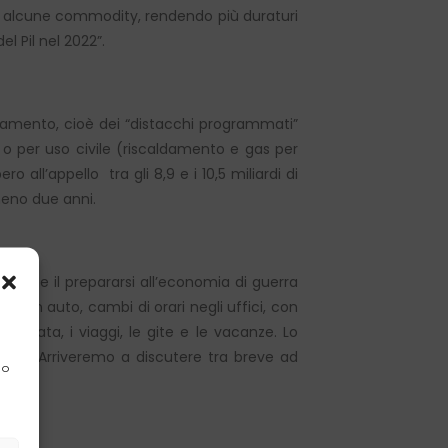
à di alcune commodity, rendendo più duraturi
l Pil nel 2022”.
onamento, cioè dei “distacchi programmati”
le o per uso civile (riscaldamento e gas per
all’appello tra gli 8,9 e i 10,5 miliardi di
meno due anni.
i – che il prepararsi all’economia di guerra
o in auto, cambi di orari negli uffici, con
zionata, i viaggi, le gite e le vacanze. Lo
onsumi. Arriveremo a discutere tra breve ad
 o