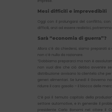
imprese.
Mesi difficili e imprevedibili
Oggi con il prolungarsi del conflitto, con
difficili, anzi ad essere realistici, potremmo
Sarà “economia di guerra”?
Allora c’è da chiedersi, siamo preparati a
non c’è nulla da razionare.
“Dobbiamo prepararci ma non è assolutamen
non vuol dire che ciò debba avvenire s
distribuzione avvisano la clientela che per 
generi alimentari. Se lunedì il Governo no
ridurre il caro gasolio – il blocco delle me
C’è poi il temuto capitolo della produzi
settore automotive, e in generale il prob
presidente Carlo Bonomi nel citare il C