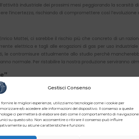
 nell’attività industriale dei prossimi mesi peggiorando la scarsit
cere l’incertezza, rischiando di compromettere così l’evoluzione de
nrico Mattei, ci sarebbe il rischio più che concreto di un razi
rente elettrica e tagli alle erogazioni di gas per uso industria
ti, le contromisure attualmente allo studio perchè mancherebbero 
 anno normale. Per ristabilire la nostra produzione serviranno al
re”
fficiali ma appena tratteggiati dell’ultimo Consiglio dei ministr
Gestisci Consenso
re forma, con meno gradi per il riscaldamento, con viaggi in men
 visto che andiamo verso l’estate, bisognerà ridurre l’aria condi
 fornire le migliori esperienze, utilizziamo tecnologie come i cookie per
orizzare e/o accedere alle informazioni del dispositivo. Il consenso a queste
 Associazioni di categoria, si materializza con il taglio dei c
nologie ci permetterà di elaborare dati come il comportamento di navigazione
e le sue conseguenze.
unici su questo sito. Non acconsentire o ritirare il consenso può influire
ativamente su alcune caratteristiche e funzioni.