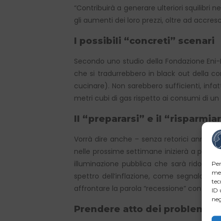
“Contribuirà a generare ulteriori squilibri
gli aumenti dei loro prezzi, oltre ad accres
I possibili “concreti” scenari
Secondo uno studio della Fondazione Eni-E
che si tradurrebbero in black out della cor
cucinare). Non sarebbero sufficienti, infat
metri cubi di gas rispetto ai consumi di un
Il “prepararsi” e il “risparmia
Vorrà dire anche – senza retorici annunci u
nelle prossime settimane inizierà a prende
illuminazione pubblica che sarà ridotta, e
Per
mem
spettro dell’inflazione, come segnalano le
tec
affrontare la parola “recessione” con tutt
ID 
neg
Prendere atto dei problemi