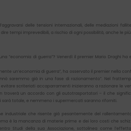
 l’aggravarsi delle tensioni internazionali, delle mediazioni fa
 dire tempi imprevedibili, a rischio di ogni possibilità, anche le pi
 una “economia di guerra”? Venerdì il premier Mario Draghi ha e
te un’economia di guerra”, ha osservato il premier nella conf
ennò saremmo già in una fase di razionamento”. Nel frattem
evitare scriteriati accaparramenti inizieranno a razionare le vendi
n troverà un accordo con gli autotrasportatori – il che signific
rci sarà totale, e nemmeno i supermercati saranno riforniti.
one industriale che risente già pesantemente del rallentament
lema è la mancanza di materie prime e dei loro costi che schizza
entro Studi della sua Associazione, sottolinea come l’effett