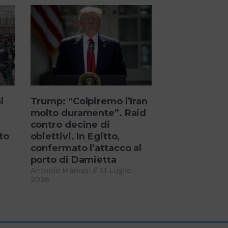
l
Trump: “Colpiremo l’Iran
molto duramente”. Raid
contro decine di
to
obiettivi. In Egitto,
confermato l’attacco al
porto di Damietta
Antonio Marvasi
31 Luglio
2026