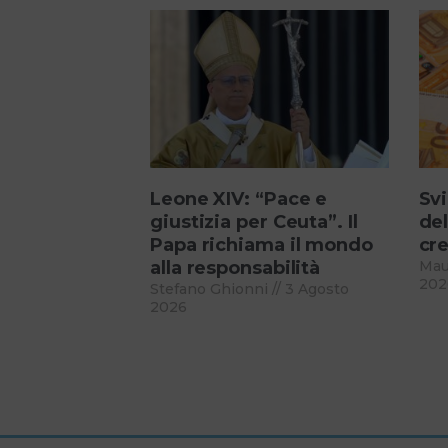
Leone XIV: “Pace e
Svi
giustizia per Ceuta”. Il
del
Papa richiama il mondo
cre
alla responsabilità
Mau
202
Stefano Ghionni
3 Agosto
2026