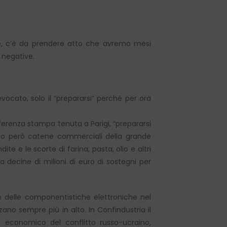
llite, c’è da prendere atto che avremo mesi
ù negative.
vocato, solo il “prepararsi” perché per ora
erenza stampa tenuta a Parigi, “prepararsi
po però catene commerciali della grande
te e le scorte di farina, pasta, olio e altri
a decine di milioni di euro di sostegni per
o delle componentistiche elettroniche nel
no sempre più in alto. In Confindustria il
o economico del conflitto russo-ucraino,