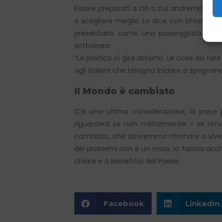
Essere preparati a ciò a cui andremo incontr
e scegliere meglio. Lo dice con chiarezza 
presentarla come una passeggiata che si
sottolinea:
“La politica ci gira attorno. Le cose da f
agli italiani che bisogna iniziare a spegnere
Il Mondo è cambiato
C’è una ultima considerazione, la pace 
riguarderà se non militarmente – se rim
cambiato, che dovremmo ritornare a vivere
dei problemi non è un male, lo faccia anche
chiare e a beneficio del Paese.
Facebook
LinkedIn