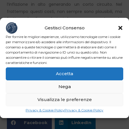
l’inflazione in alto generando un corto circuito. Nel
frattempo questi costi, non sempre sono plausibili, ma
frutto anche di speculazioni che gravano pesantemente
sulle famiglie a basso reddito. Si spera che dopo il
Gestisci Consenso
recente incontro al Ministero delle Imprese e del Made in
Per fornire le migliori esperienze, utilizziamo tecnologie come i cookie
Italy, si attui con i gruppi della Grande distribuzione e
per memorizzare e/o accedere alle informazioni del dispositivo. Il
dell’industria alimentare al protocollo d’intesa quel
consenso a queste tecnologie ci permetterà di elaborare dati come il
comportamento di navigazione o ID unici su questo sito. Non
“Trimestre antinflazione”. L’obiettivo è abbassare il costo
acconsentire o ritirare il consenso può influire negativamente su alcune
di una serie di prodotti a uso quotidiano attraverso
caratteristiche e funzioni.
iniziative promozionali. Basterà? Forse bisogna anche
Accetta
controllare la filiera e vedere chi ha ragione e chi ha
torto, chi specula sui magri bilanci delle famiglie, e chi fa
Nega
utili sulla loro pelle e su quella delle imprese serie e
produttive.
Visualizza le preferenze
Privacy & Cookie Policy
Privacy & Cookie Policy
Facebook
LinkedIn