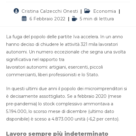
Autore
Categoria
Cristina Calzecchi Onesti
Economia
dell'articolo:
dell'articolo:
Articolo
Tempo
6 Febbraio 2022
5 min di lettura
pubblicato:
di
lettura:
La fuga del popolo delle partite Iva accelera. In un anno
hanno deciso di chiudere le attività 321 mila lavoratori
autonomi. Un numero eccezionale che segna una svolta
significativa nel rapporto tra
lavoratori autonomi: artigiani, esercenti, piccoli
commercianti, liberi professionisti e lo Stato.
In questi ultimi due anni il popolo dei microimprenditori si
è decisamente assottigliato. Se a febbraio 2020 (mese
pre-pandemia) lo stock complessivo ammontava a
5.194.000, lo scorso mese di dicembre (ultimo dato
disponibile) è sceso a 4.873.000 unità (-6,2 per cento).
Lavoro sempre più indeterminato