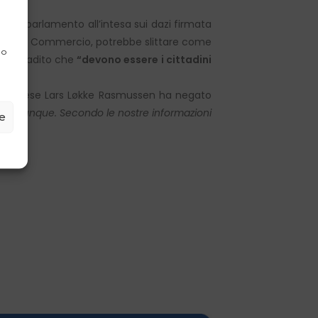
dell’Europarlamento all’intesa sui dazi firmata
mmissione Commercio, potrebbe slittare come
 o
i ha ribadito che
“devono essere i cittadini
teri danese Lars Løkke Rasmussen ha negato
esi ovunque. Secondo le nostre informazioni
ze