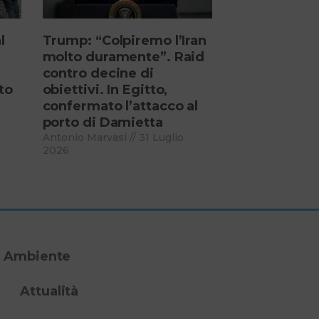
l
Trump: “Colpiremo l’Iran
molto duramente”. Raid
contro decine di
to
obiettivi. In Egitto,
confermato l’attacco al
porto di Damietta
Antonio Marvasi
31 Luglio
2026
Ambiente
Attualità