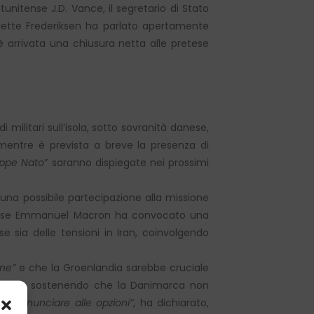
tunitense J.D. Vance, il segretario di Stato
Mette Frederiksen ha parlato apertamente
arrivata una chiusura netta alle pretese
 militari sull’isola, sotto sovranità danese,
, mentre è prevista a breve la presenza di
ruppe Nato
” saranno dispiegate nei prossimi
una possibile partecipazione alla missione
ancese Emmanuel Macron ha convocato una
se sia delle tensioni in Iran, coinvolgendo
one”
e che la Groenlandia sarebbe cruciale
azionale, sostenendo che la Danimarca non
 di rinunciare alle opzioni”
, ha dichiarato,