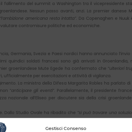
o il fallimento del summit a Washington tra il vicepresidente sta
roenlandese. Nessun passo avanti, anzi. La premier danese 
“l’ambizione americana resta intatta”
. Da Copenaghen e Nuuk è 
 a valutare contromisure politiche ed economiche.
ncia, Germania, Svezia e Paesi nordici hanno annunciato l’invio di
imi quindici soldati francesi sono già arrivati in Groenlandia
remier groenlandese Mute Egede ha confermato che “
ulteriori t
i, ufficialmente per esercitazioni e attività di vigilanza.
ento. La ministra della Difesa Margarita Robles ha parlato di 
 non “
anticipare gli eventi
”. Parallelamente, il presidente fr
zza nazionale all’Eliseo per discutere sia della crisi groenlande
e. Dallo Studio Ovale ha ribadito che
“si può trovare una soluzi
residente statunitense ha insistito sul tema della sicurezza n
ola in caso di mosse ostili di Russia o Cina.
“Non ho intenzione
Gestisci Consenso