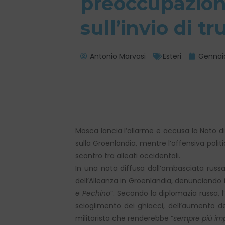
preoccupazio
sull’invio di t
Antonio Marvasi
Esteri
Gennaio
Mosca lancia l’allarme e accusa la Nato di 
sulla Groenlandia, mentre l’offensiva poli
scontro tra alleati occidentali.
In una nota diffusa dall’ambasciata russa
dell’Alleanza in Groenlandia, denunciando 
e Pechino
”. Secondo la diplomazia russa, l
scioglimento dei ghiacci, dell’aumento del
militarista che renderebbe “
sempre più imp