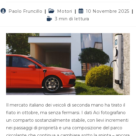
Autore
Categoria
Articolo
Paolo Fruncillo
Motori
10 Novembre 2025
dell'articolo:
dell'articolo:
pubblicato:
Tempo
3 min di lettura
di
lettura:
Il mercato italiano dei veicoli di seconda mano ha tirato il
fiato in ottobre, ma senza fermarsi. I dati Aci fotografano
un comparto sostanzialmente stabile, con lievi incrementi
nei passaggi di proprietà e una composizione del parco
circolante che continua a cambiare sotto la spinta – ancora