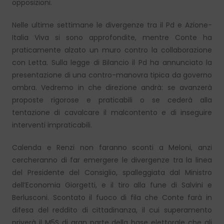
opposizioni.
Nelle ultime settimane le divergenze tra il Pd e Azione-
Italia Viva si sono approfondite, mentre Conte ha
praticamente alzato un muro contro la collaborazione
con Letta. Sulla legge di Bilancio il Pd ha annunciato la
presentazione di una contro-manovra tipica da governo
ombra. Vedremo in che direzione andrà: se avanzerà
proposte rigorose e praticabili o se cederà alla
tentazione di cavalcare il malcontento e di inseguire
interventi impraticabili.
Calenda e Renzi non faranno sconti a Meloni, anzi
cercheranno di far emergere le divergenze tra la linea
del Presidente del Consiglio, spalleggiata dal Ministro
dell’Economia Giorgetti, e il tiro alla fune di Salvini e
Berlusconi. Scontato il fuoco di fila che Conte farà in
difesa del reddito di cittadinanza, il cui superamento
priverà il M5S di gran parte della base elettorale che gli