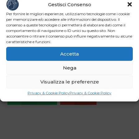
immateriale dell’Unesco, per favorire uno stile di vita
Gestisci Consenso
sano e prevenire malattie croniche legate
Per fornire le migliori esperienze, utilizziamo tecnologie come i cookie
all’alimentazione. Soprattutto, ridurre il consumo di cibi
per memorizzare e/o accedere alle informazioni del dispositivo. Il
ultra-processati potrebbe portare a una significativa
consenso a queste tecnologie ci permetterà di elaborare dati come il
diminuzione di 688 mila malattie croniche in Italia entro
comportamento di navigazione o ID unici su questo sito. Non
acconsentire o ritirare il consenso può influire negativamente su alcune
il 2050, con conseguenti risparmi per il sistema sanitario
caratteristiche e funzioni.
nazionale stimati a circa 7 miliardi di euro (da qui al
Accetta
2050).
Nega
Facebook
LinkedIn
Visualizza le preferenze
Privacy & Cookie Policy
Privacy & Cookie Policy
WhatsApp
Email