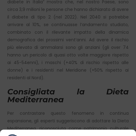
diabete in Italia” mostra che, nel nostro Paese, sono
circa 3,9 milioni le persone che hanno dichiarato di avere
il diabete di tipo 2 (nel 2022). Nel 2040 si potrebbe
arrivare al 10%, se continuasse l’andamento studiato,
combinato con il rilevante impatto della dinamica
demografica dei prossimi vent’anni. Ad avere il rischio
più elevato di ammalarsi sono gli anziani (gli over 74
hanno un pericolo di quasi otto volte maggiore rispetto
ai 45-54enni), i maschi (+40% di rischio rispetto alle
donne) e i residenti nel Meridione (+50% rispetto ai
residenti al Nord).
Consigliata la Dieta
Mediterranea
Per contrastare questo fenomeno in continua
espansione, gli esperti suggeriscono di adottare la Dieta
Mediterranea, riconosciuta come patrimonio culturale