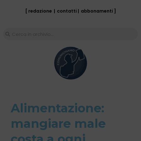
[ redazione
|
contatti
|
abbonamenti
]
Alimentazione:
mangiare male
costa a ogni