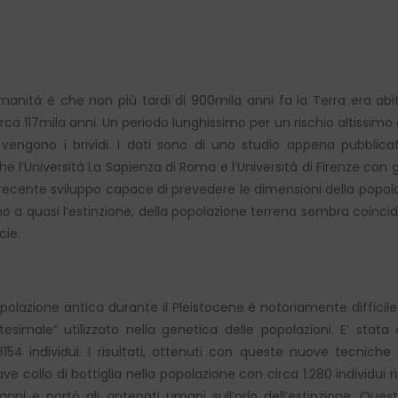
l’Umanità è che non più tardi di 900mila anni fa la Terra era ab
irca 117mila anni. Un periodo lunghissimo per un rischio altissimo
, vengono i brividi. I dati sono di uno studio appena pubbli
 l’Università La Sapienza di Roma e l’Università di Firenze con gl
recente sviluppo capace di prevedere le dimensioni della popol
ino a quasi l’estinzione, della popolazione terrena sembra coinc
cie.
popolazione antica durante il Pleistocene è notoriamente difficil
esimale” utilizzato nella genetica delle popolazioni. E’ stata
4 individui. I risultati, ottenuti con queste nuove tecniche
collo di bottiglia nella popolazione con circa 1.280 individui r
00 anni e portò gli antenati umani sull’orlo dell’estinzione. Qu