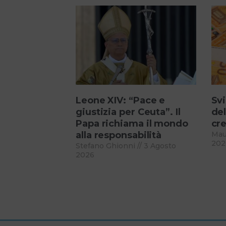
Leone XIV: “Pace e
Svi
giustizia per Ceuta”. Il
del
Papa richiama il mondo
cre
alla responsabilità
Mau
202
Stefano Ghionni
3 Agosto
2026