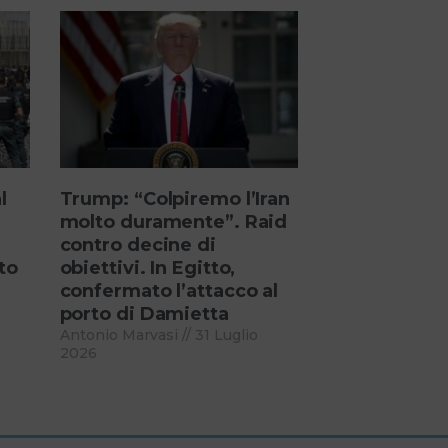
l
Trump: “Colpiremo l’Iran
molto duramente”. Raid
contro decine di
to
obiettivi. In Egitto,
confermato l’attacco al
porto di Damietta
Antonio Marvasi
31 Luglio
2026