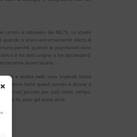
i umani si ridussero del 98,7%. Lo studio
s) quando si erano estremamente ridotti di
ortuna perché quando le popolazioni sono
’Africa e ha dato origine a tre discendenti:
i certamente determinanti.
cità e aridità nelle zone tropicali. Molte
 come hanno fatto questi uomini e donne a
zione così piccola per così tanto tempo.
i anni fa, sono già state vinte.
 o