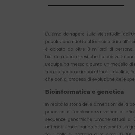
L’ultima da sapere sulle vicissitudini del
popolazione ridotta al lumicino durò all’inc
è abitato da oltre 8 miliardi di persone
bioinformatici cinesi che ha coinvolto anche
L’equipe ha messo a punto un modello di 
tremila genomi umani attuali. Il declino, f
che con ai processi di evoluzione delle spe
Bioinformatica e genetica
In realtà la storia delle dimensioni della 
processo di “coalescenza veloce e infinit
sequenze genomiche umane attuali di 315
antenati umani hanno attraversato un grave 
fa. Il collo di bottiglia durò circa 117.0