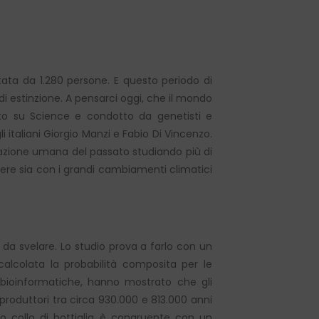
itata da 1.280 persone. E questo periodo di
 di estinzione. A pensarci oggi, che il mondo
cato su Science e condotto da genetisti e
i italiani Giorgio Manzi e Fabio Di Vincenzo.
azione umana del passato studiando più di
idere sia con i grandi cambiamenti climatici
e da svelare. Lo studio prova a farlo con un
 calcolata la probabilità composita per le
 bioinformatiche, hanno mostrato che gli
iproduttori tra circa 930.000 e 813.000 anni
esto collo di bottiglia è congruente con un