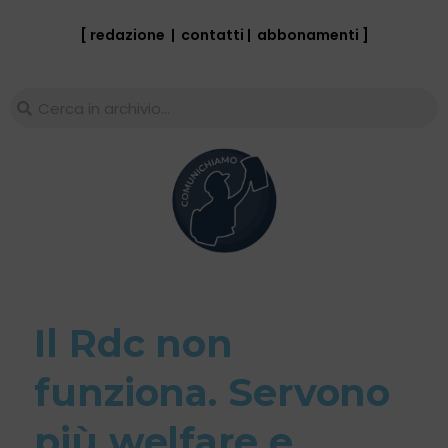
[ redazione
|
contatti
|
abbonamenti
]
Il Rdc non
funziona. Servono
più welfare e