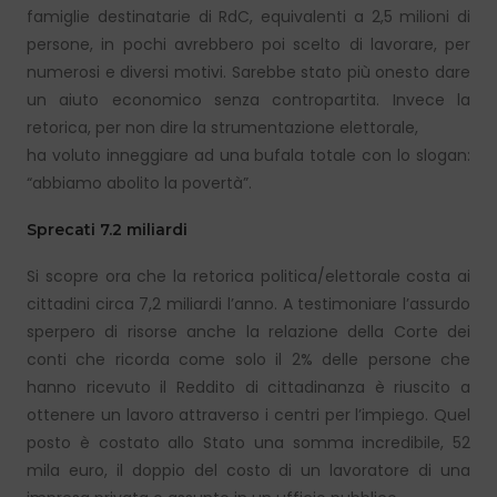
famiglie destinatarie di RdC, equivalenti a 2,5 milioni di
persone, in pochi avrebbero poi scelto di lavorare, per
numerosi e diversi motivi. Sarebbe stato più onesto dare
un aiuto economico senza contropartita. Invece la
retorica, per non dire la strumentazione elettorale,
ha voluto inneggiare ad una bufala totale con lo slogan:
“abbiamo abolito la povertà”.
Sprecati 7.2 miliardi
Si scopre ora che la retorica politica/elettorale costa ai
cittadini circa 7,2 miliardi l’anno. A testimoniare l’assurdo
sperpero di risorse anche la relazione della Corte dei
conti che ricorda come solo il 2% delle persone che
hanno ricevuto il Reddito di cittadinanza è riuscito a
ottenere un lavoro attraverso i centri per l’impiego. Quel
posto è costato allo Stato una somma incredibile, 52
mila euro, il doppio del costo di un lavoratore di una