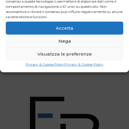
consenso a queste tecnologie ci permetterà di elaborare dati come il
migliore. Bisogna avere coraggio nelle scelte.
comportamento di navigazione o ID unici su questo sito. Non
acconsentire o ritirare il consenso può influire negativamente su alcune
caratteristiche e funzioni.
Accetta
Facebook
LinkedIn
Nega
WhatsApp
Email
Visualizza le preferenze
Privacy & Cookie Policy
Privacy & Cookie Policy