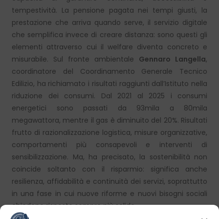
tempestività. La pensione pagata nei tempi giusti, la
prestazione che arriva quando serve, il servizio digitale
che semplifica invece di creare distanza: sono questi gli
elementi attraverso cui il welfare diventa concreto e
misurabile. Sul fronte ambientale
Gennaro Langella
,
coordinatore del Coordinamento Generale Tecnico
Edilizio, ha richiamato i risultati raggiunti dall’Istituto nella
riduzione dei consumi. Dal 2021 al 2025 i consumi
energetici sono passati da 93mila a 80mila
megawattora, mentre il gas è diminuito del 20%. Risultati
frutto di razionalizzazione logistica, misure organizzative,
comportamenti più consapevoli e interventi di
sensibilizzazione. Ma, ha precisato, la sostenibilità non
coincide soltanto con il risparmio: significa anche
resilienza, affidabilità e continuità dei servizi, soprattutto
in una fase in cui nuove riforme e nuovi bisogni sociali
chiedono risposte sempre più solide.