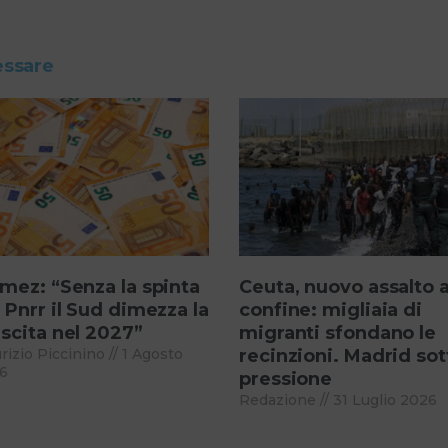
essare
mez: “Senza la spinta
Ceuta, nuovo assalto a
 Pnrr il Sud dimezza la
confine: migliaia di
scita nel 2027”
migranti sfondano le
rizio Piccinino
1 Agosto
recinzioni. Madrid sot
6
pressione
Redazione
31 Luglio 2026