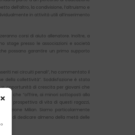
tto dell’altro, la condivisione, l’altruismo e
vidualmente in attività utili all’inserimento
zeranno corsi di aiuto allenatore. Inoltre, a
no stage presso le associazioni e società
ro che possano garantire un primo supporto
seriti nei circuiti penali”, ha commentato il
e della collettività”. Soddisfazione è stata
ve opportunità di crescita per giovani che
rato che “offrire, ai minori sottoposti alla
 la prospettiva di vita di questi ragazzi,
Fondazione Milian. Siamo particolarmente
a deciso di dedicare almeno della metà delle
 o