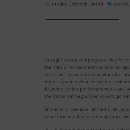
Cristina Calzecchi Onesti
Società
Da oggi è operativo il progetto “Play for th
che mira al reinserimento sociale dei giova
infatti, per i minori percorsi alternativi
processo penale viene sospeso e il minore v
di Servizio Sociale per i Minorenni (USSM) se
che saranno impegnati per due stagioni in u
L’iniziativa si inserisce all’interno de
valorizzazione del talento dei giovani a ris
L’iniziativa prevede per i partecipanti al 