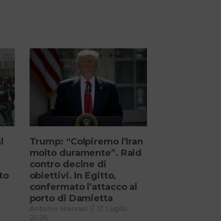
l
Trump: “Colpiremo l’Iran
molto duramente”. Raid
contro decine di
to
obiettivi. In Egitto,
confermato l’attacco al
porto di Damietta
Antonio Marvasi
31 Luglio
2026