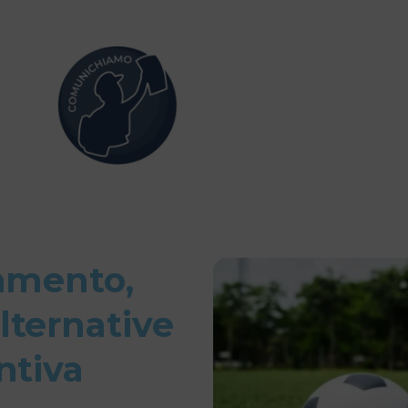
tamento,
lternative
ntiva