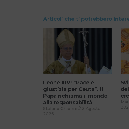
Articoli che ti potrebbero inter
Leone XIV: “Pace e
Svi
giustizia per Ceuta”. Il
del
Papa richiama il mondo
cre
alla responsabilità
Mau
202
Stefano Ghionni
3 Agosto
2026