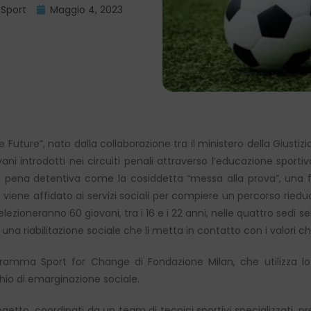
,
Sport
Maggio 4, 2023
e Future”, nato dalla collaborazione tra il ministero della Giusti
ni introdotti nei circuiti penali attraverso l’educazione sporti
 alla pena detentiva come la cosiddetta “messa alla prova”, una 
iene affidato ai servizi sociali per compiere un percorso rieducat
lezioneranno 60 giovani, tra i 16 e i 22 anni, nelle quattro sedi s
na riabilitazione sociale che li metta in contatto con i valori che
l programma Sport for Change di Fondazione Milan, che utilizz
chio di emarginazione sociale.
progetto, coordinati da un team di tecnici sportivi specializzati