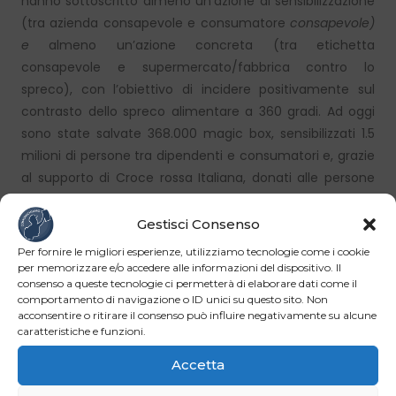
hanno sottoscritto almeno un’azione di sensibilizzazione
(tra azienda consapevole e consumatore
consapevole)
e
almeno un’azione concreta (tra etichetta
consapevole e supermercato/fabbrica contro lo
spreco), con l’obiettivo di incidere positivamente sul
contrasto dello spreco alimentare a 360 gradi. Ad oggi
sono state salvate 368.000 magic box, sensibilizzati 1.5
milioni di persone tra dipendenti e consumatori e, grazie
al supporto di Croce rossa Italiana, donati alle persone
più fragili 145.000 euro di prodotti alimentari.
Gestisci Consenso
Per fornire le migliori esperienze, utilizziamo tecnologie come i cookie
Facebook
LinkedIn
per memorizzare e/o accedere alle informazioni del dispositivo. Il
consenso a queste tecnologie ci permetterà di elaborare dati come il
comportamento di navigazione o ID unici su questo sito. Non
WhatsApp
Email
acconsentire o ritirare il consenso può influire negativamente su alcune
caratteristiche e funzioni.
Accetta