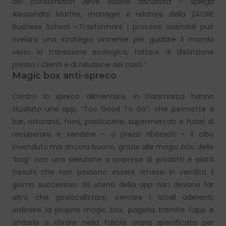
dei consumatori deve essere ascoltata – spiega
Alessandro Martire, manager e relatore della 24ORE
Business School
-.
Trasformare i processi aziendali può
rivelarsi una strategia vincente per guidare il mondo
verso la transizione ecologica, fattore di distinzione
presso i clienti e di riduzione dei costi.”.
Magic box anti-spreco
Contro lo spreco alimentare, in Danimarca hanno
studiato una app, “Too Good To Go”, che permette a
bar, ristoranti, forni, pasticcerie, supermercati e hotel di
recuperare e vendere – a prezzi ribassati – il cibo
invenduto ma ancora buono, grazie alle magic box, delle
“bag” con una selezione a sorpresa di prodotti e piatti
freschi che non possono essere rimessi in vendita il
giorno successivo. Gli utenti della app non devono far
altro che geolocalizzarsi, cercare i locali aderenti,
ordinare la propria magic box, pagarla tramite l’app e
andarla a ritirare nella fascia oraria specificata per