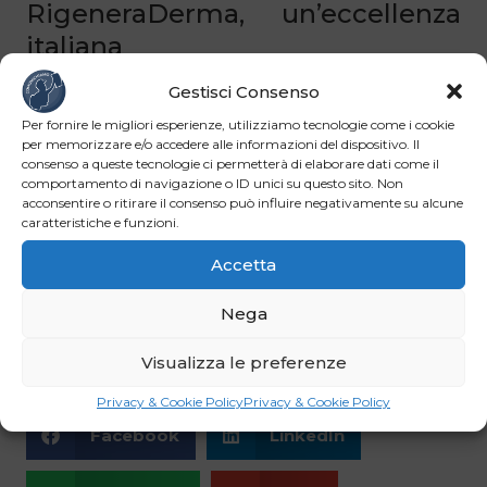
RigeneraDerma, un’eccellenza
italiana
Gestisci Consenso
Nato nel 2022, il progetto RigeneraDerma offre cure
gratuite per le cicatrici a 500 persone che non possono
Per fornire le migliori esperienze, utilizziamo tecnologie come i cookie
per memorizzare e/o accedere alle informazioni del dispositivo. Il
sostenerne i costi. Si basa sulla tecnologia
consenso a queste tecnologie ci permetterà di elaborare dati come il
Biodermogenesi, un metodo indolore e non invasivo che
comportamento di navigazione o ID unici su questo sito. Non
acconsentire o ritirare il consenso può influire negativamente su alcune
stimola la rigenerazione cutanea senza provocare danni
caratteristiche e funzioni.
alla pelle. La metodologia, interamente italiana, è oggi
presente in 32 Paesi e rappresenta una delle innovazioni
Accetta
più riconosciute a livello internazionale nel trattamento
Nega
delle cicatrici complesse, con un’ampia letteratura
scientifica a supporto.
Visualizza le preferenze
Privacy & Cookie Policy
Privacy & Cookie Policy
Facebook
LinkedIn