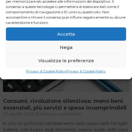
per memorizzare e/o accedere alle informazioni del dispositivo. Il
Ateneo
consenso a queste tecnologie ci permetterà di elaborare dati come il
comportamento di navigazione o ID unici su questo sito. Non
Read More »
acconsentire o ritirare il consenso può influire negativamente su alcune
caratteristiche e funzioni.
Accetta
Nega
Visualizza le preferenze
Privacy & Cookie Policy
Privacy & Cookie Policy
Consumi, rivoluzione silenziosa: meno beni
essenziali, più servizi e spese incomprimibili
27 Aprile 2026
Nessun commento
In atto un profondo cambiamento della spesa delle famiglie
italiane: cala il peso degli alimentari, cresce quello della casa