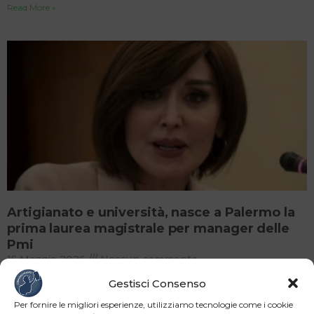
Read More »
Artigianato e università, nasce a Palermo la
prima laurea magistrale per manager delle
Pmi
15 Maggio 2026
Nessun commento
Dal 2026-2027 al via il nuovo corso in “Economia e
Gestisci Consenso
management delle imprese artigiane e delle Pmi”. L’iniziativa
Per fornire le migliori esperienze, utilizziamo tecnologie come i cookie
nasce dalla collaborazione tra Ministero dell’Università,