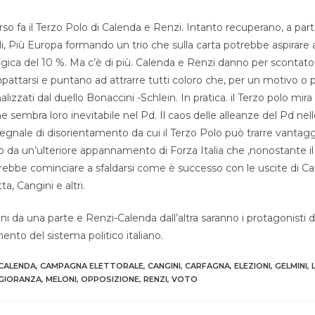
rso fa il Terzo Polo di Calenda e Renzi. Intanto recuperano, a parti
uli, Più Europa formando un trio che sulla carta potrebbe aspirare
logica del 10 %. Ma c’è di più. Calenda e Renzi danno per scontato
pattarsi e puntano ad attrarre tutti coloro che, per un motivo o p
izzati dal duello Bonaccini -Schlein. In pratica. il Terzo polo mira
 sembra loro inevitabile nel Pd. Il caos delle alleanze del Pd nell
segnale di disorientamento da cui il Terzo Polo può trarre vanta
o da un’ulteriore appannamento di Forza Italia che ,nonostante il
rebbe cominciare a sfaldarsi come è successo con le uscite di Ca
a, Cangini e altri.
da una parte e Renzi-Calenda dall’altra saranno i protagonisti 
nto del sistema politico italiano.
CALENDA
,
CAMPAGNA ELETTORALE
,
CANGINI
,
CARFAGNA
,
ELEZIONI
,
GELMINI
,
GIORANZA
,
MELONI
,
OPPOSIZIONE
,
RENZI
,
VOTO