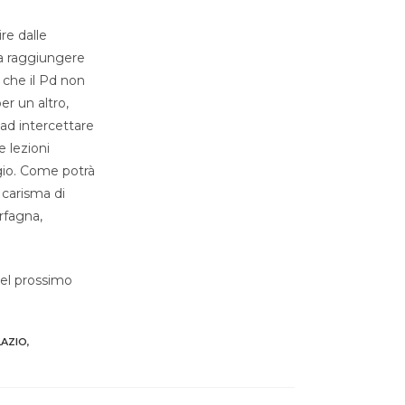
re dalle
 a raggiungere
 che il Pd non
er un altro,
 ad intercettare
e lezioni
ggio. Come potrà
 carisma di
rfagna,
del prossimo
LAZIO
,