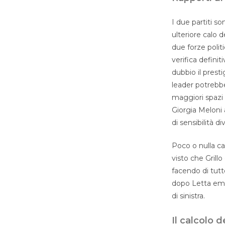
I due partiti s
ulteriore calo 
due forze polit
verifica definit
dubbio il prest
leader potrebbe
maggiori spazi 
Giorgia Meloni a
di sensibilità d
Poco o nulla c
visto che Grill
facendo di tutt
dopo Letta emer
di sinistra.
Il calcolo 