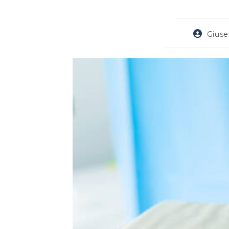
Autore
Giuse
dell'artico