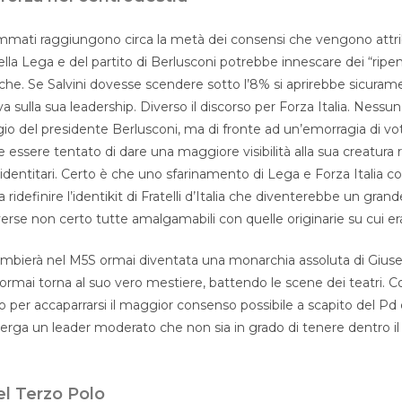
ommati raggiungono circa la metà dei consensi che vengono attrib
della Lega e del partito di Berlusconi potrebbe innescare dei “rip
iche. Se Salvini dovesse scendere sotto l’8% si aprirebbe sicura
iva sulla sua leadership. Diverso il discorso per Forza Italia. Ness
igio del presidente Berlusconi, ma di fronte ad un’emorragia di vot
 essere tentato di dare una maggiore visibilità alla sua creatura
identitari. Certo è che uno sfarinamento di Lega e Forza Italia c
 ridefinire l’identikit di Fratelli d’Italia che diventerebbe un gra
iverse non certo tutte amalgamabili con quelle originarie su cui era 
ambierà nel M5S ormai diventata una monarchia assoluta di Gius
o ormai torna al suo vero mestiere, battendo le scene dei teatri. C
o per accaparrarsi il maggior consenso possibile a scapito del Pd
ga un leader moderato che non sia in grado di tenere dentro il pa
del Terzo Polo