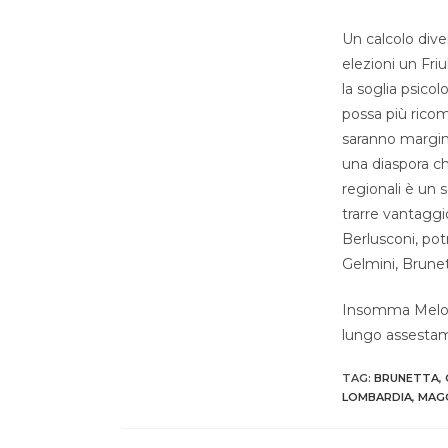
Un calcolo dive
elezioni un Fri
la soglia psico
possa più ricom
saranno marginal
una diaspora che
regionali è un 
trarre vantaggi
Berlusconi, pot
Gelmini, Brunett
Insomma Meloni 
lungo assestame
TAG
:
BRUNETTA
,
LOMBARDIA
,
MAG