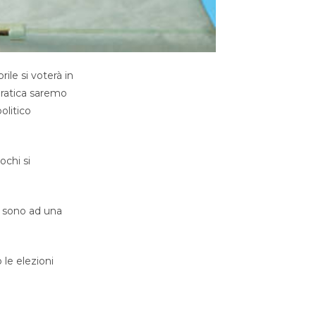
ile si voterà in
 pratica saremo
olitico
ochi si
ra sono ad una
 le elezioni