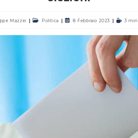
Categoria
Articolo
Tempo
ppe Mazzei
Politica
8 Febbraio 2023
3 min 
lo:
dell'articolo:
pubblicato:
di
lettura: