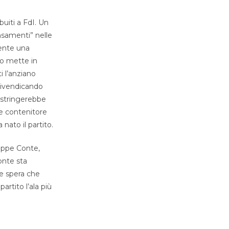
uiti a FdI. Un
ensamenti” nelle
mente una
uno mette in
i l’anziano
 rivendicando
ostringerebbe
nde contenitore
nato il partito.
eppe Conte,
onte sta
 e spera che
rtito l’ala più